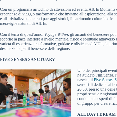
Con un programma arricchito di attivazioni ed eventi, AlUla Moments 
esperienze di viaggio trasformative che invitano all’esplorazione, alla s
e alla rivitalizzazione tra i paesaggi storici, il patrimonio culturale e le
meraviglie naturali di AlUla.
Con il tema di quest’anno,
Voyage Within
, gli amanti del benessere pot
scoprire la pace interiore a livello mentale, fisico e spirituale attraverso
varietà di esperienze trasformative, guidate e olistiche ad AlUla, la prin
destinazione per il benessere della regione.
FIVE SENSES SANCTUARY
Uno dei principali event
ha guidato l’influenza, 
nascita, il
Five Senses S
sensoriali dedicate al b
20.30, presso una delle t
propri sensi e ringiovan
condotte da esperti di f
di gruppo per creare ric
ALL DAY I DREAM