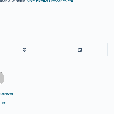
nati alla rivista
Area Wellness cliccando qui.
archetti
: 103