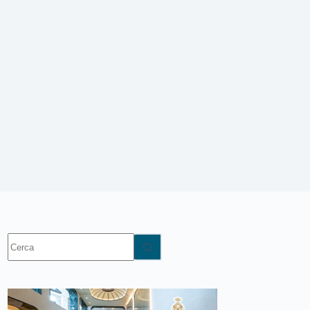
Nessun
risultato