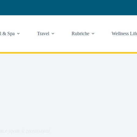
l & Spa
Travel
Rubriche
Wellness Lif
ti e aperte le prenotazioni