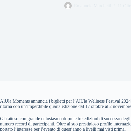
Emanuele Marchetti
11 Ott
AlUla Moments annuncia i biglietti per l’AlUla Wellness Festival 2024, i
ritorna con un’imperdibile quarta edizione dal 17 ottobre al 2 novembre
Già atteso con grande entusiasmo dopo le tre edizioni di successo degli
numero record di partecipanti. Oltre al suo prestigioso profilo internazion
portato l’interesse per l’evento di quest’anno a livelli mai visti prima.