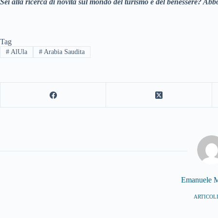
Sei alla ricerca di novità sul mondo del turismo e del benessere? Abbo
Tag
#
AlUla
#
Arabia Saudita
Emanuele M
ARTICOLI