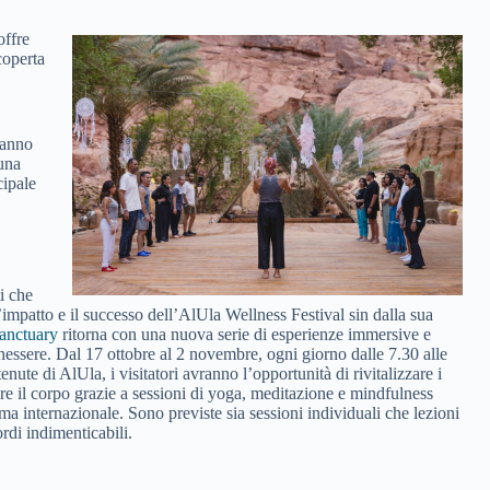
offre
coperta
ranno
 una
cipale
i che
l’impatto e il successo dell’AlUla Wellness Festival sin dalla sua
anctuary
ritorna con una nuova serie di esperienze immersive e
enessere. Dal 17 ottobre al 2 novembre, ogni giorno dalle 7.30 alle
enute di AlUla, i visitatori avranno l’opportunità di rivitalizzare i
ire il corpo grazie a sessioni di yoga, meditazione e mindfulness
ama internazionale. Sono previste sia sessioni individuali che lezioni
ordi indimenticabili.