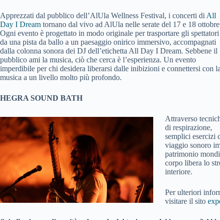
Apprezzati dal pubblico dell’AlUla Wellness Festival, i concerti di
All
Day I Dream
tornano dal vivo ad AlUla nelle serate del 17 e 18 ottobre
Ogni evento è progettato in modo originale per trasportare gli spettatori
da una pista da ballo a un paesaggio onirico immersivo, accompagnati
dalla colonna sonora dei DJ dell’etichetta All Day I Dream. Sebbene il
pubblico ami la musica, ciò che cerca è l’esperienza. Un evento
imperdibile per chi desidera liberarsi dalle inibizioni e connettersi con l
musica a un livello molto più profondo.
HEGRA SOUND BATH
Attraverso tecnic
di respirazione,
semplici esercizi d
viaggio sonoro imm
patrimonio mondia
corpo libera lo s
interiore.
Per ulteriori info
visitare il sito
exp