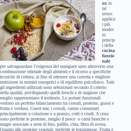
ux
in
tal
senso
applica
i più
moder
ni
princip
i della
cucina
funzio
nale
per salvaguardare l’esigenza del mangiare sano attraverso una
combinazione ottimale degli alimenti e il ricorso a specifiche
tecniche di cottura, al fine di ottenere una corretta e migliore
nutrizione in termini energetici e di equilibrio psicofisico. Tutti
gli ingredienti utilizzati sono selezionati secondo il criterio
della qualità, privilegiando quelli freschi e di stagione che
meglio rappresentano il territorio. Le portate funzionali
vedono un perfetto bilanciamento tra cereali, proteine, grassi e
frutta e verdura. Guest star, i cereali, vanno consumati
principalmente a colazione e a pranzo, cotti o crudi. A cena
sono preferite le proteine, meglio il pesce o carni bianche e
magre associate a semi di lino, psillio, chia, fibra di avena.
Quanto alle proteine vegetali, preferite le leguminose. Frutta e