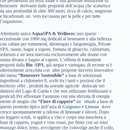
che permettono un relax totale e una generale sensazione di
benessere derivante dalle proprietà dell’acqua che scaturisce
da una profondità di oltre 300 metri, ricca di calcio, magnesio
e bicarbonati, un vero toccasana per la pelle e per tutto
l’organismo.
Altrettanto unica
AquaSPA & Wellness:
uno spazio
eccezionale con 1000 mq dedicati al benessere e alla bellezza
con cabine per trattamenti, idroterapia e fangoterapia, Private
SPA, saune, bagni a vapore, fontana di ghiaccio, calidarium,
solarium e un’area riservata esclusivamente alle donne con
sauna divano e bagno al vapore. L’offerta di trattamenti
proposti dalla
Bio -SPA
, già ampia e variegata, di recente si è
ulteriormente arricchita con altre proposte davvero innovative
del menu
“Benessere Sostenibile”
a base di selezionati
ingredienti a chilometro 0, scelti tra i tanti e preziosi che il
territorio offre , prodotti da aziende agricole dislocate nei
dintorni del Lago di Garda e che non utilizzano fertilizzanti o
pesticidi.Per affrontare l’autunno con una sferzata di energia
niente di meglio che
“Fiore di cappero”
un rituale a base di
questo prodotto tipico dell’area di
Gargnano
e
Limone
dove
cresce spontaneamente a ridosso di limonaie e oliveti. Dopo
un leggero scrub, si applica a viso e corpo una maschera a
base di cappero, yogurt e vino rosso, per finire con un
total
massage
dolce, lento, avvolgente che coinvolge anche il collo,