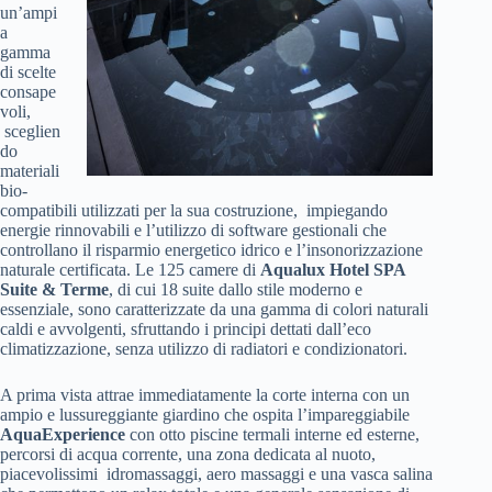
un’ampi
a
gamma
di scelte
consape
voli,
sceglien
do
materiali
bio-
compatibili utilizzati per la sua costruzione, impiegando
energie rinnovabili e l’utilizzo di software gestionali che
controllano il risparmio energetico idrico e l’insonorizzazione
naturale certificata. Le 125 camere di
Aqualux Hotel SPA
Suite & Terme
, di cui 18 suite dallo stile moderno e
essenziale, sono caratterizzate da una gamma di colori naturali
caldi e avvolgenti, sfruttando i principi dettati dall’eco
climatizzazione, senza utilizzo di radiatori e condizionatori.
A prima vista attrae immediatamente la corte interna con un
ampio e lussureggiante giardino che ospita l’impareggiabile
AquaExperience
con otto piscine termali interne ed esterne,
percorsi di acqua corrente, una zona dedicata al nuoto,
piacevolissimi idromassaggi, aero massaggi e una vasca salina