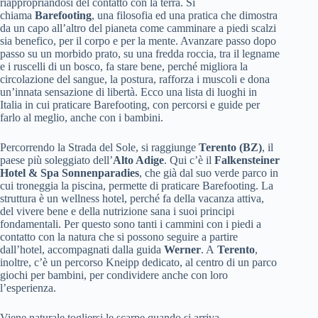
riappropriandosi del contatto con la terra. Si
chiama
Barefooting
, una filosofia ed una pratica che dimostra
da un capo all’altro del pianeta come camminare a piedi scalzi
sia benefico, per il corpo e per la mente. Avanzare passo dopo
passo su un morbido prato, su una fredda roccia, tra il legname
e i ruscelli di un bosco, fa stare bene, perché migliora la
circolazione del sangue, la postura, rafforza i muscoli e dona
un’innata sensazione di libertà. Ecco una lista di luoghi in
Italia in cui praticare Barefooting, con percorsi e guide per
farlo al meglio, anche con i bambini.
Percorrendo la Strada del Sole, si raggiunge
Terento (BZ)
, il
paese più soleggiato dell’
Alto Adige
. Qui c’è il
Falkensteiner
Hotel & Spa Sonnenparadies
, che già dal suo verde parco in
cui troneggia la piscina, permette di praticare Barefooting. La
struttura è un wellness hotel, perché fa della vacanza attiva,
del vivere bene e della nutrizione sana i suoi principi
fondamentali. Per questo sono tanti i cammini con i piedi a
contatto con la natura che si possono seguire a partire
dall’hotel, accompagnati dalla guida
Werner
. A
Terento
,
inoltre, c’è un percorso Kneipp dedicato, al centro di un parco
giochi per bambini, per condividere anche con loro
l’esperienza.
Viene naturale togliersi le scarpe quando si arriva