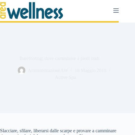
Salta
al
contenuto
Barefooting: dove camminare a piedi nudi
AmministrazioneAW
18 Maggio 2018
Active Spa
Slacciare, sfilare, liberarsi dalle scarpe e provare a camminare