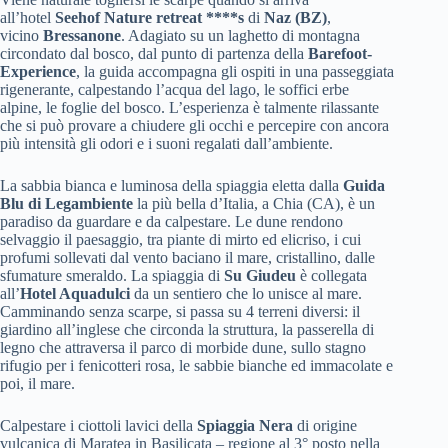
all’hotel
Seehof Nature retreat ****s
di
Naz (BZ)
,
vicino
Bressanone
. Adagiato su un laghetto di montagna
circondato dal bosco, dal punto di partenza della
Barefoot-
Experience
, la guida accompagna gli ospiti in una passeggiata
rigenerante, calpestando l’acqua del lago, le soffici erbe
alpine, le foglie del bosco. L’esperienza è talmente rilassante
che si può provare a chiudere gli occhi e percepire con ancora
più intensità gli odori e i suoni regalati dall’ambiente.
La sabbia bianca e luminosa della spiaggia eletta dalla
Guida
Blu di Legambiente
la più bella d’Italia, a Chia (CA), è un
paradiso da guardare e da calpestare. Le dune rendono
selvaggio il paesaggio, tra piante di mirto ed elicriso, i cui
profumi sollevati dal vento baciano il mare, cristallino, dalle
sfumature smeraldo. La spiaggia di
Su Giudeu
è collegata
all’
Hotel Aquadulci
da un sentiero che lo unisce al mare.
Camminando senza scarpe, si passa su 4 terreni diversi: il
giardino all’inglese che circonda la struttura, la passerella di
legno che attraversa il parco di morbide dune, sullo stagno
rifugio per i fenicotteri rosa, le sabbie bianche ed immacolate e
poi, il mare.
Calpestare i ciottoli lavici della
Spiaggia Nera
di origine
vulcanica di Maratea in Basilicata – regione al 3° posto nella