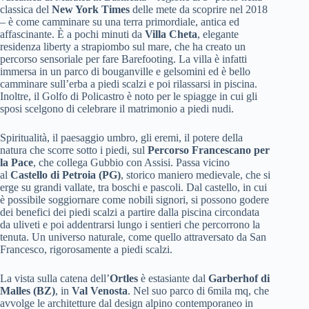
classica del
New York Times
delle mete da scoprire nel 2018
– è come camminare su una terra primordiale, antica ed
affascinante. È a pochi minuti da
Villa Cheta
, elegante
residenza liberty a strapiombo sul mare, che ha creato un
percorso sensoriale per fare Barefooting. La villa è infatti
immersa in un parco di bouganville e gelsomini ed è bello
camminare sull’erba a piedi scalzi e poi rilassarsi in piscina.
Inoltre, il Golfo di Policastro è noto per le spiagge in cui gli
sposi scelgono di celebrare il matrimonio a piedi nudi.
Spiritualità, il paesaggio umbro, gli eremi, il potere della
natura che scorre sotto i piedi, sul
Percorso Francescano per
la Pace
, che collega Gubbio con Assisi. Passa vicino
al
Castello di Petroia (PG)
, storico maniero medievale, che si
erge su grandi vallate, tra boschi e pascoli. Dal castello, in cui
è possibile soggiornare come nobili signori, si possono godere
dei benefici dei piedi scalzi a partire dalla piscina circondata
da uliveti e poi addentrarsi lungo i sentieri che percorrono la
tenuta. Un universo naturale, come quello attraversato da San
Francesco, rigorosamente a piedi scalzi.
La vista sulla catena dell’
Ortles
è estasiante dal
Garberhof di
Malles (BZ)
, in
Val Venosta
. Nel suo parco di 6mila mq, che
avvolge le architetture dal design alpino contemporaneo in