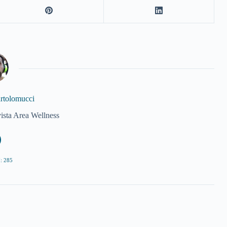
artolomucci
vista Area Wellness
: 285