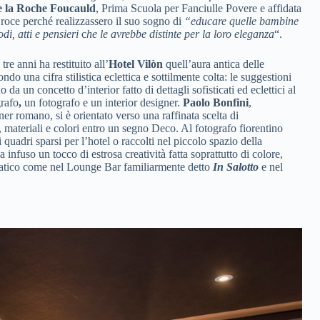
e la Roche Foucauld
, Prima Scuola per Fanciulle Povere e affidata
Croce
perché realizzassero il suo sogno di
“educare quelle bambine
di, atti e pensieri
c
he le avrebbe distinte per la loro eleganza
“.
re anni ha restituito all’
Hotel Vilòn
quell’aura antica delle
o una cifra stilistica eclettica e sottilmente colta: le suggestioni
 da un concetto d’interior fatto di dettagli sofisticati ed eclettici al
rafo
,
un fotografo e un interior designer.
Paolo Bonfini
,
r romano, si è orientato verso una raffinata scelta di
 materiali e colori entro un segno Deco. Al fotografo fiorentino
i quadri sparsi per l’hotel o raccolti nel piccolo spazio della
 infuso un tocco di estrosa creatività fatta soprattutto di colore,
omatico come nel Lounge Bar familiarmente detto
In Salotto
e nel