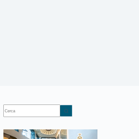
Nessun
risultato