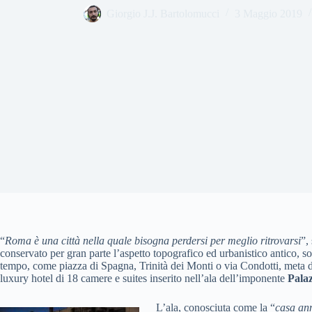
Giorgio J.J. Bartolomucci
3 Maggio 2019
“
Roma è una città nella quale bisogna perdersi per meglio ritrovarsi
”,
conservato per gran parte l’aspetto topografico ed urbanistico antico, so
tempo, come piazza di Spagna, Trinità dei Monti o via Condotti, meta de
luxury hotel di 18 camere e suites inserito nell’ala dell’imponente
Pala
L’ala, conosciuta come la “
casa an