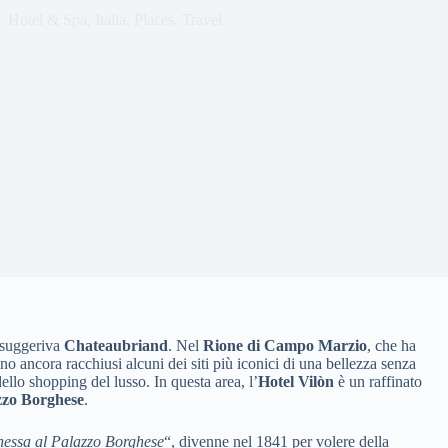
Hotel & Spa
,
Italia
,
Places
,
Travel
 suggeriva
Chateaubriand
. Nel
Rione di Campo Marzio
, che ha
no ancora racchiusi alcuni dei siti più iconici di una bellezza senza
llo shopping del lusso. In questa area, l’
Hotel Vilòn
è un raffinato
zzo Borghese
.
nessa al Palazzo Borghese
“, divenne nel 1841 per volere della