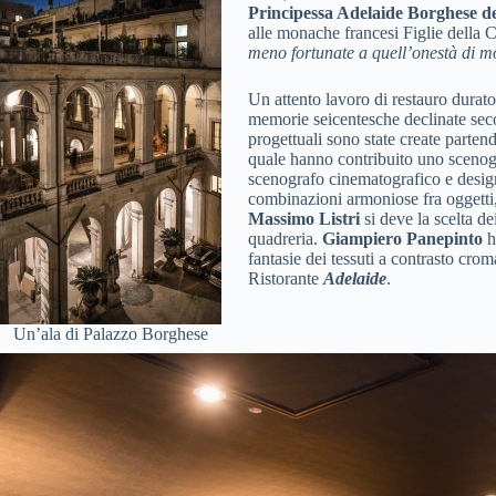
Principessa Adelaide Borghese
d
alle monache francesi Figlie della 
meno fortunate a quell’onestà di mo
Un attento lavoro di restauro durato t
memorie seicentesche declinate second
progettuali sono state create partendo
quale hanno contribuito uno scenog
scenografo cinematografico e designe
combinazioni armoniose fra oggetti,
Massimo Listri
si deve la scelta de
quadreria.
Giampiero Panepinto
ha
fantasie dei tessuti a contrasto cr
Ristorante
Adelaide
.
Un’ala di Palazzo Borghese