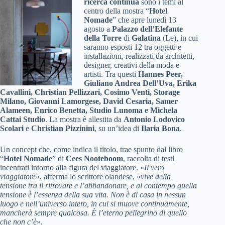
ricerca continua
sono i temi al
centro della mostra “
Hotel
Nomade
” che apre lunedì 13
agosto a
Palazzo dell’Elefante
della
Torre
di
Galatina
(Le), in cui
saranno esposti 12 tra oggetti e
installazioni, realizzati da architetti,
designer, creativi della moda e
artisti. Tra questi
Hannes Peer,
Giuliano Andrea Dell’Uva, Erika
Cavallini, Christian Pellizzari, Cosimo Venti, Storage
Milano, Giovanni Lamorgese, David Cesaria, Samer
Alameen, Enrico Benetta, Studio Lunoma e Michela
Cattai Studio
. La mostra è allestita da
Antonio Lodovico
Scolari
e
Christian Pizzinini
, su un’idea di
Ilaria Bona
.
Un concept che, come indica il titolo, trae spunto dal libro
“
Hotel Nomade
” di
Cees Nooteboom
, raccolta di testi
incentrati intorno alla figura del viaggiatore. «
Il vero
viaggiatore
», afferma lo scrittore olandese, «
vive della
tensione tra il ritrovare e l’abbandonare, e al contempo quella
tensione è l’essenza della sua vita. Non è di casa in nessun
luogo e nell’universo intero, in cui si muove continuamente,
mancherà sempre qualcosa. È l’eterno pellegrino di quello
che non c’è
».