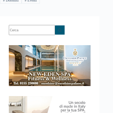
#
Dolomiti
#
Eventi
Nessun
risultato