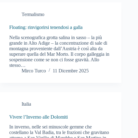
Termalismo
Floating: rinvigorirsi tenendosi a galla
Nella scenografica grotta salina in sasso – la più
grande in Alto Adige – la concentrazione di sale di
montagna proveniente dall’Austria è così alta da
superare quella del Mar Morto. Il corpo galleggia in
sospensione come se non ci fosse gravità. Allo
stesso…
Mirco Turco
11 Dicembre 2025
Italia
Vivere l’Inverno alle Dolomiti
In inverno, nelle sei minuscole gemme che
costellano la Val Badia, tra le frazioni che gravitano
attorno a San Vigilio di Marebbe e San Martino in