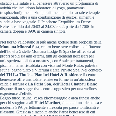
olistico alla salute e al benessere attraverso un programma di
attività che includono laboratori di yoga, pranayama
(respirazioni), meditazioni, trattamenti cranio sacrale e terapie
emozionali, oltre a una combinazione di gustosi alimenti e
succhi a base vegetale. Il Pacchetto Exquilibrium Detox
Retreat, valido dal 20/03 al 24/03/2022, parte da 1700€ in
camera doppia e 890€ in camera singola.
Nel borgo valdostano si può anche godere delle proposte della
Montana Mineral Spa
, centro benessere collocato all’interno
dell’hotel a 5 stelle Montana Lodge & Spa che offre, sia ai
propri ospiti sia agli esterni, tutti gli elementi necessari per
un’esperienza olistica no-stress, con 6 sale per trattamenti,
piscina interna riscaldata con vista sul Monte Rutor, palestra,
sauna, bagno turco e Vitarium e area Private Spa. Nel contesto
del
TH La Thuile – Planibel Hotel & Residence
il centro
benessere offre una totale remise en forme in un’atmosfera
calda e soffusa e
La Perla Spa
, dell’
Hotel Chateau Blanc
dispone di un suggestivo centro suggestivo per una wellness
experience d’effetto.
Bagno turco, sauna, vasca idromassaggio e area fitness anche
per chi soggiorna all’
Hotel Martinet
, dotato di una deliziosa e
moderna SPA perfettamente attrezzata per pause tonificanti e
rilassanti. Graziosa e raccolta anche l’area benessere di cui