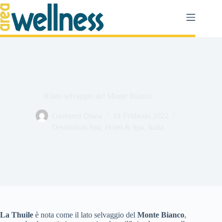
Salta
al
contenuto
Il lato selvaggio del Monte Bianco
Giovanni Diana
14 Febbraio 2022
Destination Spa
,
Hotel & Spa
,
Italia
La Thuile
è nota come il lato selvaggio del
Monte Bianco
,