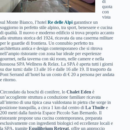
di
quota
con
vista
sul Monte Bianco, l’hotel
Re delle Alpi
garantisce un
soggiorno in perfetto stile alpino, tra sport, benessere e cucina
di qualità. Il nuovo e moderno edificio si trova proprio accanto
alla struttura storica del 1924, ricavata da una caserma militare
per le guardie di frontiera. Un connubio perfetto tra
architettura antica e design contemporaneo che si ritrova
nell’ampio ristorante con zona bar ideale per esperienze
gourmet, nella taverna con ski room, nelle camere e nella
lussuosa SPA Wellness & Relax. La SPA è aperta tutti i giorni
su due turni: dalle 13 alle 16 e dalle 16 alle 19. Il trasporto da
Pont Serrand all’hotel ha un costo di € 20 a persona per andata
e ritorno.
Circondato da boschi di conifere, lo
Chalet Eden
è
un’accogliente struttura a conduzione familiare ricavata
all’interno di una tipica casa valdostana in pietra che sorge in
posizione tranquilla, a circa 1 km dal centro di
La Thuile
e
200 metri dalla funivia Espace Piccolo San Bernardo. Il
ristorante propone una cucina contemporanea, preparata
esclusivamente con ingredienti biologici ed eccellenze locali e
la SPA, tramite
Equilibrium Retreat
, offre un approccio