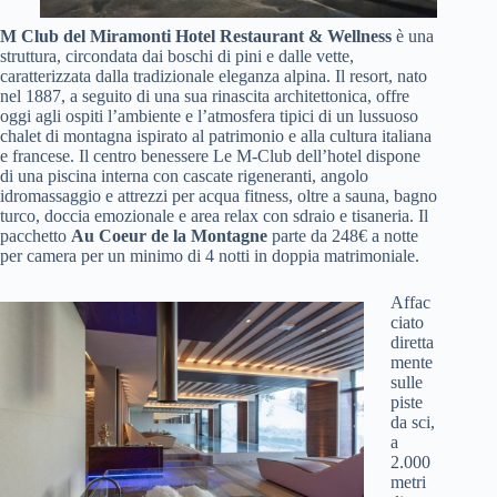
M Club del Miramonti Hotel Restaurant & Wellness
è una
struttura, circondata dai boschi di pini e dalle vette,
caratterizzata dalla tradizionale eleganza alpina. Il resort, nato
nel 1887, a seguito di una sua rinascita architettonica, offre
oggi agli ospiti l’ambiente e l’atmosfera tipici di un lussuoso
chalet di montagna ispirato al patrimonio e alla cultura italiana
e francese. Il centro benessere Le M-Club dell’hotel dispone
di una piscina interna con cascate rigeneranti, angolo
idromassaggio e attrezzi per acqua fitness, oltre a sauna, bagno
turco, doccia emozionale e area relax con sdraio e tisaneria. Il
pacchetto
Au Coeur de la Montagne
parte da 248€ a notte
per camera per un minimo di 4 notti in doppia matrimoniale.
Affac
ciato
diretta
mente
sulle
piste
da sci,
a
2.000
metri