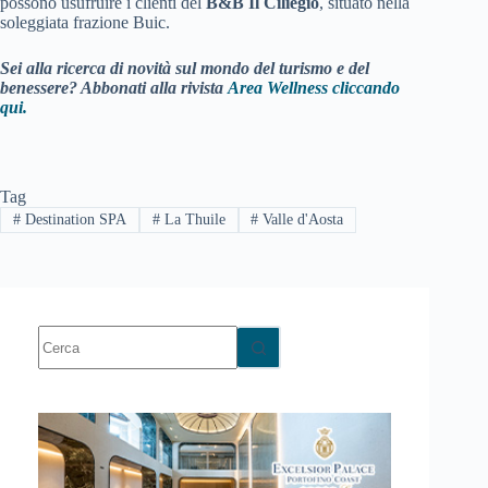
possono usufruire i clienti del
B&B Il Ciliegio
, situato nella
soleggiata frazione Buic.
Sei alla ricerca di novità sul mondo del turismo e del
benessere? Abbonati alla rivista
Area Wellness cliccando
qui.
Tag
#
Destination SPA
#
La Thuile
#
Valle d'Aosta
Nessun
risultato