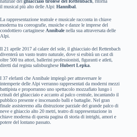
naturale del
ghiacciaio tirolese del Rettenbach
, ritorna
il musical più alto delle Alpi:
Hannibal
.
La rappresentazione teatrale e musicale racconta in chiave
moderna tra coreografie, musiche e danze le imprese del
condottiero cartaginese
Annibale
nella sua attraversata delle
Alpi.
Il 21 aprile 2017 al calare del sole, il ghiacciaio del Rettenbach
diventerà un vasto teatro naturale, dove si esibirà un cast di
oltre 500 tra attori, ballerini professionisti, figuranti e atleti,
diretti dal regista salisburghese
Hubert Lepka
.
I 37 elefanti che Annibale impiegò per attraversare le
intemperie delle Alpi verranno rappresentati da moderni mezzi
battipista e proporranno uno spettacolo mozzafiato lungo i
crinali del ghiacciaio e accanto al palco centrale, incantando il
pubblico presente e inscenando balli e battaglie. Nel gran
finale assisteremo alla distruzione parziale del grande palco di
neve e ghiaccio alto 20 metri, teatro di rappresentazione in
chiave moderna di questa pagina di storia di intrighi, amori e
potere del lontano passato.