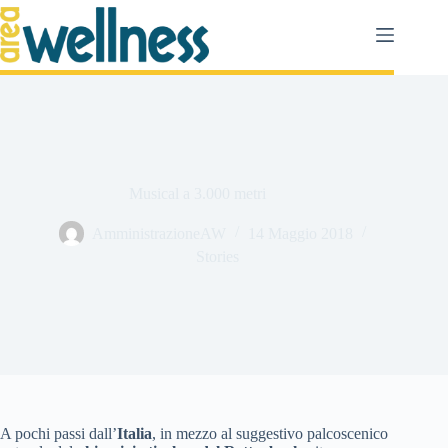
Salta
al
contenuto
Musical a 3.000 metri
AmministrazioneAW
14 Maggio 2018
Stories
A pochi passi dall’
Italia
, in mezzo al suggestivo palcoscenico