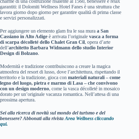
charme di una costruzione risalente al 1560, benessere e relax
garantiti: il Dolomiti Wellness Hotel Fanes è una struttura che
lavora giorno dopo giorno per garantire qualità di prima classe
e servizi personalizzati.
Per aggiungere un elemento glam fra le sua mura
a San
Cassiano in Alto Adige
è arrivata l’originale
vasca a forma
di scarpa décolleté dello Chalet Gran Cil
, opera d’arte
dell’
architetto Barbara Widmann dello studio Interior
Design di Bolzano
.
Modernità e tradizione contribuiscono a creare la magica
atmosfera del resort di lusso, dove l’architettura, rispettando il
territorio e la tradizione, gioca con
materiali naturali – come
legno del luogo, pietra e marmo di Lasa – che convivono
con un design moderno
, come la vasca décolleté in mosaico
dorato per un’originale vacanza romantica. Nell’attesa di una
prossima apertura.
Sei alla ricerca di novità sul mondo del turismo e del
benessere? Abbonati alla rivista
Area Wellness cliccando
qui.