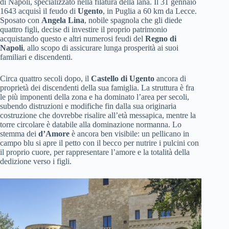
di Napoli, specializzato nella filatura della lana. Il 31 gennaio
1643 acquisì il feudo di
Ugento
, in Puglia a 60 km da Lecce.
Sposato con
Angela Lina
, nobile spagnola che gli diede
quattro figli, decise di investire il proprio patrimonio
acquistando questo e altri numerosi feudi del
Regno di
Napoli
, allo scopo di assicurare lunga prosperità ai suoi
familiari e discendenti.
Circa quattro secoli dopo, il
Castello di Ugento
ancora di
proprietà dei discendenti della sua famiglia. La struttura è fra
le più imponenti della zona e ha dominato l’area per secoli,
subendo distruzioni e modifiche fin dalla sua originaria
costruzione che dovrebbe risalire all’età messapica, mentre la
torre circolare è databile alla dominazione normanna. Lo
stemma dei
d’Amore
è ancora ben visibile: un pellicano in
campo blu si apre il petto con il becco per nutrire i pulcini con
il proprio cuore, per rappresentare l’amore e la totalità della
dedizione verso i figli.