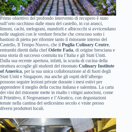
Primo obiettivo del profondo intervento di recupero è stato
sull’orto racchiuso dalle mura del castello, in cui aranci,
limoni, cachi, melograni, mandorli e albicocchi si avvicendano
nelle stagioni con le verdure fresche che crescono sotto i
bastioni di pietra per rifornire tanto il ristorante interno del
Castello, Il Tempo Nuovo, che il
Puglia Culinary Centre
,
entrambi diretti dalla chef
Odette Fada
, di origine bresciana e
una storia di successo costruita tra l’Italia e gli Stati Uniti.
Dalla sua recente apertura, infatti, la scuola di cucina della
struttura accoglie gli studenti del rinomato
Culinary Institute
of America
, per la sua unica collaborazione al di fuori degli
Stati Uniti e Singapore, ma anche gli ospiti dell’albergo
possono seguire lezioni private durante i mesi estivi per
apprendere il meglio della cucina italiana e salentina. La carta
dei vini del ristorante mette in risalto i vitigni autoctoni, come
il Primitivo, il Negroamaro e l’Aleatico, con degustazioni
tenute nella cantina del sedicesimo secolo e visite presso
diversi produttori locali.