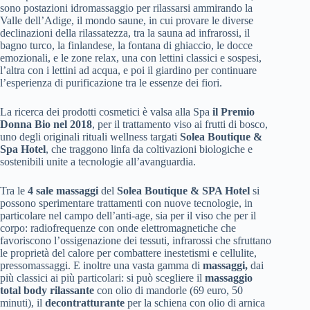
sono postazioni idromassaggio per rilassarsi ammirando la
Valle dell’Adige, il mondo saune, in cui provare le diverse
declinazioni della rilassatezza, tra la sauna ad infrarossi, il
bagno turco, la finlandese, la fontana di ghiaccio, le docce
emozionali, e le zone relax, una con lettini classici e sospesi,
l’altra con i lettini ad acqua, e poi il giardino
per continuare
l’esperienza di purificazione tra le essenze dei fiori.
La ricerca dei prodotti cosmetici è valsa alla Spa
il Premio
Donna Bio nel 2018
, per il trattamento viso ai frutti di bosco,
uno degli originali rituali wellness targati
Solea Boutique &
Spa Hotel
, che traggono linfa da coltivazioni biologiche e
sostenibili unite a tecnologie all’avanguardia.
Tra le
4 sale massaggi
del
Solea Boutique & SPA Hotel
si
possono sperimentare trattamenti con nuove tecnologie, in
particolare nel campo dell’anti-age, sia per il viso che per il
corpo: radiofrequenze con onde elettromagnetiche che
favoriscono l’ossigenazione dei tessuti, infrarossi che sfruttano
le proprietà del calore per combattere inestetismi e cellulite,
pressomassaggi. E inoltre una vasta gamma di
massaggi,
dai
più classici ai più particolari: si può scegliere il
massaggio
total body rilassante
con olio di mandorle (69 euro, 50
minuti), il
decontratturante
per la schiena con olio di arnica