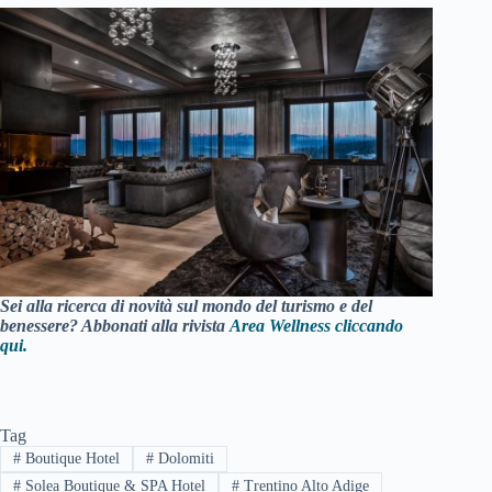
Sei alla ricerca di novità sul mondo del turismo e del
benessere? Abbonati alla rivista
Area Wellness cliccando
qui.
Tag
#
Boutique Hotel
#
Dolomiti
#
Solea Boutique & SPA Hotel
#
Trentino Alto Adige