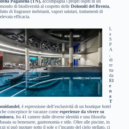
della Paganella (TN),
accompagna i propri ospiti in un
mondo di biodiversità al cospetto delle
Dolomiti del Brenta
,
fatto di fragranze inebrianti, vapori salutari, trattamenti di
elevata efficacia.
L
a
S
P
A
,
di
re
tta
da
El
e
n
a
T
onidandel
, è espressione dell’esclusività di un boutique hotel
che concepisce le vacanze come
esperienze da vivere su
misura
, fra 41 camere dalle diverse identità e una filosofia
basata su benessere, gastronomia e stile. Oltre alle piscine, in
cui si può nuotare sotto il sole o l’incanto del cielo stellato, ci