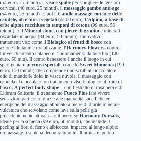
(54 euro, 25 minuti), il
viso e spalle
per sciogliere le tensioni
cervicali (40 euro, 25 minuti), il
massaggio gambe anti-age
(54 euro, 25 minuti). E poi il
Candle massage con luce delle
candele, oli e burri vegetali
(da 60 euro),
l’Alpino, a base di
erbe alpine racchiuse in tamponi di cotone
(99 euro, 50
minuti), o il
Mineral stone, con pietre di granito
e minerali
riscaldate in acqua (84 euro, 50 minuti). Innovativi i
trattamenti viso come il
Biologico ai frutti di bosco
con
azione idratante e rivitalizzante,
l’Harmory Flowers,
contro
l’invecchiamento cutaneo e l’inquinamento da luce blu (100
euro, 60 min). Il centro benessere è anche il luogo in cui
sperimentare
percorsi speciali
, come lo
Sweet Moments
(199
euro, 150 minuti) che comprende uno scrub al cioccolato e
olio di mandorle dolci in vasca nuvola, il massaggio con
candela al cioccolato, un trattamento viso biologico ai frutti di
bosco;
A perfect body shape
– con l’estratto di rosa nera e di
Lithrum Salicaria, il trattamento
Fuoco Plus
farà vivere
sensazioni particolari grazie alle manualità specifiche ed
energiche del massaggio abbinato a pietre di diorite minerale
vulcanica che scivolano come lava sulla pelle già
precedentemente attivata – o il percorso
Harmony Dorsalis
,
ideale per la schiena (99 euro, 60 minuti), che include il
peeling ai fiori di fieno e albicocca, impacco al fango alpino,
un massaggio schiena decontratturante all’arnica e iperico.