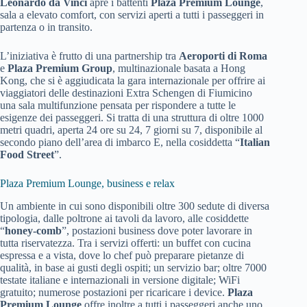
Leonardo da Vinci
apre i battenti
Plaza Premium Lounge
,
sala a elevato comfort, con servizi aperti a tutti i passeggeri in
partenza o in transito.
L’iniziativa è frutto di una partnership tra
Aeroporti di Roma
e
Plaza Premium Group
, multinazionale basata a Hong
Kong, che si è aggiudicata la gara internazionale per offrire ai
viaggiatori delle destinazioni Extra Schengen di Fiumicino
una sala multifunzione pensata per rispondere a tutte le
esigenze dei passeggeri. Si tratta di una struttura di oltre 1000
metri quadri, aperta 24 ore su 24, 7 giorni su 7, disponibile al
secondo piano dell’area di imbarco E, nella cosiddetta “
Italian
Food Street
”.
Plaza Premium Lounge, business e relax
Un ambiente in cui sono disponibili oltre 300 sedute di diversa
tipologia, dalle poltrone ai tavoli da lavoro, alle cosiddette
“
honey-comb
”, postazioni business dove poter lavorare in
tutta riservatezza. Tra i servizi offerti: un buffet con cucina
espressa e a vista, dove lo chef può preparare pietanze di
qualità, in base ai gusti degli ospiti; un servizio bar; oltre 7000
testate italiane e internazionali in versione digitale; WiFi
gratuito; numerose postazioni per ricaricare i device.
Plaza
Premium Lounge
offre inoltre a tutti i passeggeri anche uno