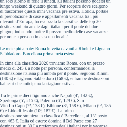
un solo giorno di ferie il lunedì, gli italiani possono godersi un
lungo weekend di quattro giorni. Per scoprire dove scelgono
di trascorrere questa mini-vacanza pre-estiva, Holidu, portale
di prenotazione di case e appartamenti vacanza tra i più
rilevanti d’Europa, ha realizzato la classifica delle top 30
destinazioni più amate dagli italiani per il ponte del due
giugno, indicando inoltre il prezzo medio delle case vacanze
per notte a persona in ciascuna località.
Le mete più amate: Roma in vetta davanti a Rimini e Lignano
Sabbiadoro. Barcellona prima meta estera.
In cima alla classifica 2026 troviamo Roma, con un prezzo
medio di 245 € a notte per persona, confermandosi la
destinazione italiana più ambita per il ponte. Seguono Rimini
(140 €) e Lignano Sabbiadoro (168 €), entrambe destinazioni
balneari che anticipano la stagione estiva.
Tra le prime dieci figurano anche Napoli (4ª, 142 €),
Sperlonga (5ª, 215 €), Palermo (6ª, 129 €), San
Vito Lo Capo (7ª, 138 €), Bibione (8ª, 158 €), Milano (9ª, 185
€) e Lido di Jesolo (10ª, 187 €). La prima
destinazione straniera in classifica è Barcellona, al 13° posto
con 463 €. Italia ed estero: domina il Bel Paese con 27
destinazioni su 30 La preferenza degli italiani per le vacanze