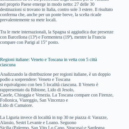
nel proprio Paese emerge in modo netto: 27 delle 30
destinazioni si trovano in Italia, contro sole 3 estere. Il risultato
conferma che, anche per un ponte breve, la scelta ricade
prevalentemente su mete locali.
Tra le mete internazionali, la Spagna si aggiudica due presenze
con Barcellona (13ª) e Formentera (19ª), mentre la Francia
compare con Parigi al 15° posto.
Regioni italiane: Veneto e Toscana in vetta con 5 città
ciascuna
Analizzando la distribuzione per regioni italiane, è un doppio
podio a sorprendere: Veneto e Toscana
si equivalgono con ben 5 località ciascuna. Il Veneto è
rappresentato da Bibione, Lido di Jesolo,
Caorle, Chioggia e Venezia. La Toscana compare con Firenze,
Follonica, Viareggio, San Vincenzo e
Lido di Camaiore.
La Liguria invece di località in top 30 ne piazza 4: Varazze,
Alassio, Sestri Levante e Loano. Seguono
Sicilia (Palermo, San Vito Lo Capo, Siracusa) e Sardegna