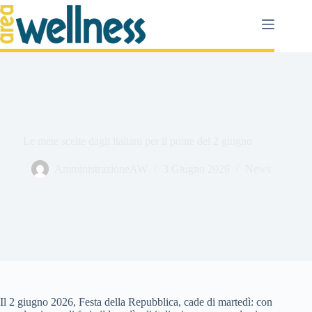
Salta
al
contenuto
Le mete scelte dagli italiani per il ponte del 2 giugno
AmministrazioneAW
3 Giugno 2026
News
Il 2 giugno 2026, Festa della Repubblica, cade di martedì: con