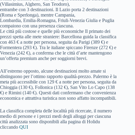
(Villasimius, Alghero, San Teodoro),
entrambe con 3 destinazioni. Il Lazio porta 2 destinazioni
(Roma e Sperlonga), mentre Campania,
Lombardia, Emilia-Romagna, Friuli-Venezia Giulia e Puglia
compaiono con una presenza ciascuna.
Le città più costose e quelle più economiche Il primato dei
prezzi spetta alle mete straniere: Barcellona guida la classifica
con 463 € a notte per persona, seguita da Parigi (389 €) e
Formentera (293 €). Tra le italiane spiccano Firenze (272 €) e
Venezia (242 €), a conferma che le città d’arte mantengono
un’offerta premium anche per soggiorni brevi.
All’estremo opposto, alcune destinazioni molto amate si
distinguono per l’ottimo rapporto qualità-prezzo. Palermo è la
meta più accessibile con 129 € a notte per persona, seguita da
Chioggia (130 €), Follonica (132 €), San Vito Lo Capo (138
€) e Rimini (140 €). Questi dati confermano che convenienza
economica e attrattiva turistica non sono affatto incompatibili.
La classifica completa delle località più ricercate, il numero
medio di persone e i prezzi medi degli alloggi per ciascuna
città analizzata sono disponibili alla pagina di Holidu
cliccando
QUI