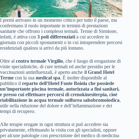
I premi arrivano in un momento critico per tutto il paese, ma
confermano il ruolo importante in termini di prestazioni
sanitarie che offrono i complessi termali. Terme di Sirmione,
infatti, è attiva con
3 poli differenziati
a cui accedere in
giornata con piccoli spostamenti o in cui intraprendere percorsi
residenziali qualora si arrivi da più lontano.
Oltre al
centro termale Virgilio
, che è luogo di erogazione di
visite specialistiche, di cure termali ed anche presidio per le
vaccinazioni antinfluenzali, è aperto anche i
l Grand Hotel
Terme
con la sua
medical spa
. È inoltre disponibile al
pubblico il
reparto
dell’Hotel Fonte Boiola che possiede
un’importante piscina termale, autorizzata a fini sanitari,
e presso cui effettuare percorsi di crenokinesiterpia, cioè
riabilitazione in acqua termale sulfurea salsobromoiodica
,
utile nella riduzione del dolore e dell’infiammazione e dei
tempi di recupero.
Alle terapie erogate in ogni struttura si può accedere sia
privatamente, effettuando la visita con gli specialisti, oppure
per alcune patologie con prescrizione del medico di medicina