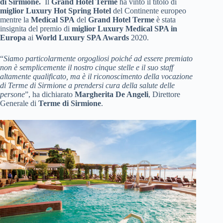
di Sirmione.
Il
Grand Hotel Terme
ha vinto il titolo di
miglior Luxury Hot Spring Hotel
del Continente europeo
mentre la
Medical SPA
del
Grand Hotel Terme
è stata
insignita del premio di
miglior Luxury Medical SPA in
Europa
ai
World Luxury SPA Awards
2020.
“
Siamo particolarmente orgogliosi poiché ad essere premiato
non è semplicemente il nostro cinque stelle e il suo staff
altamente qualificato, ma è il riconoscimento della vocazione
di Terme di Sirmione a prendersi cura della salute delle
persone
”, ha dichiarato
Margherita De Angeli
, Direttore
Generale di
Terme di Sirmione
.