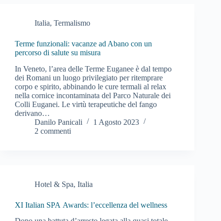
Italia
,
Termalismo
Terme funzionali: vacanze ad Abano con un
percorso di salute su misura
In Veneto, l’area delle Terme Euganee è dal tempo
dei Romani un luogo privilegiato per ritemprare
corpo e spirito, abbinando le cure termali al relax
nella cornice incontaminata del Parco Naturale dei
Colli Euganei. Le virtù terapeutiche del fango
derivano…
Danilo Panicali
1 Agosto 2023
2 commenti
Hotel & Spa
,
Italia
XI Italian SPA Awards: l’eccellenza del wellness
Dopo una battuta d’arresto legata alla quasi totale