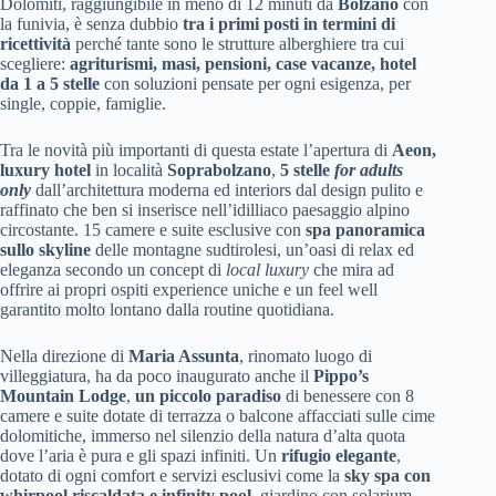
Dolomiti, raggiungibile in meno di 12 minuti da
Bolzano
con
la funivia, è senza dubbio
tra i primi posti in termini di
ricettività
perché tante sono le strutture alberghiere tra cui
scegliere:
agriturismi, masi, pensioni, case vacanze, hotel
da 1 a 5 stelle
con soluzioni pensate per ogni esigenza, per
single, coppie, famiglie.
Tra le novità più importanti di questa estate l’apertura di
Aeon,
luxury hotel
in località
Soprabolzano
,
5 stelle
for adults
only
dall’architettura moderna ed interiors dal design pulito e
raffinato che ben si inserisce nell’idilliaco paesaggio alpino
circostante. 15 camere e suite esclusive con
spa panoramica
sullo skyline
delle montagne sudtirolesi, un’oasi di relax ed
eleganza secondo un concept di
local luxury
che mira ad
offrire ai propri ospiti experience uniche e un feel well
garantito molto lontano dalla routine quotidiana.
Nella direzione di
Maria Assunta
, rinomato luogo di
villeggiatura, ha da poco inaugurato anche il
Pippo’s
Mountain Lodge
,
un piccolo paradiso
di benessere con 8
camere e suite dotate di terrazza o balcone affacciati sulle cime
dolomitiche, immerso nel silenzio della natura d’alta quota
dove l’aria è pura e gli spazi infiniti. Un
rifugio elegante
,
dotato di ogni comfort e servizi esclusivi come la
sky spa con
whirpool riscaldata e infinity pool
, giardino con solarium,