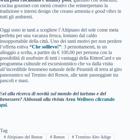
cucina gourmet con menù creativi che reinterpretano la
tradizione e interni design che creano armonia e
good vibes
in
tutti gli ambienti.
Oggi sono in tanti a scegliere l’Altipiano del sole come meta
perfetta per una vacanza fresca, lontano dal caldo
insopportabile della città. Uno dei tanti motivi per non perdere
l’offerta estiva
“
Che sollievo!
”
: 3 pernottamenti, in un
alloggio a scelta, a partire da € 100,00 per persona con la
possibilità di usufruire di tutti i vantaggi della RittenCard e un
programma culturale ed escursionistico che va dalla visita
all’incredibile fenomeno naturale delle Piramidi di terra al giro
panoramico sul Trenino del Renon, alle tante passeggiate tra
pascoli e masi.
S
ei alla ricerca di novità sul mondo del turismo e del
benessere? Abbonati alla rivista
Area Wellness cliccando
qui.
Tag
#
Altipiano del Renon
#
Renon
#
Trentino Alto Adige