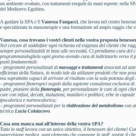
un ambiente ovattato, con trattamenti eseguiti da mani esperte: nella SPA 
del Medioevo Egubino.
A guidare la SPA c’è
Vanessa Fangacci
, che lavora nel centro beness
e specializzata in massoterapie e una formazione ad ampio raggio che svar
Vanessa, cosa trovano i vostri clienti nella vostra proposta benesse
Nel cercare di soddisfare ogni richiesta ed esigenza del cliente che r
sempre personalizzabili in base alle necessità. Ci prendiamo cura del 
programmandogliela ogni giorno avendo cura di indirizzarlo verso il p
punti fondamentali:
– programmi personalizzati di
massaggi e trattamenti
associati ad azi
efficienza della Natura, in modo tale da utilizzare prodotti che non p
ma soprattutto capaci di arrivare al risultato con la sola potenza degli 
– programmi fitoterapici seguiti dalla sapiente consulenza esclusiva di
padre, pioniere della
fitoterapia
, per personalizzare le cure di ogni cli
cure con infusi, decotti, inalazioni, maniluvi e pediluvi, erbe in caps
ipocalorica e normocalorica;
– programmi personalizzati per la
riattivazione del metabolismo
con at
tecnica
Lucia Colaiacovo
.
Cosa non manca mai all’interno della vostra SPA?
Tutto lo staff lavora con un unico obiettivo, il benessere del cliente! Cor
supervisione medica, ogni elemento che compone lo staff, assiste il clien