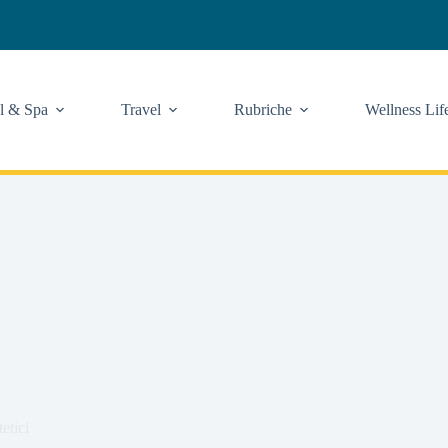
l & Spa
Travel
Rubriche
Wellness Lif
etici