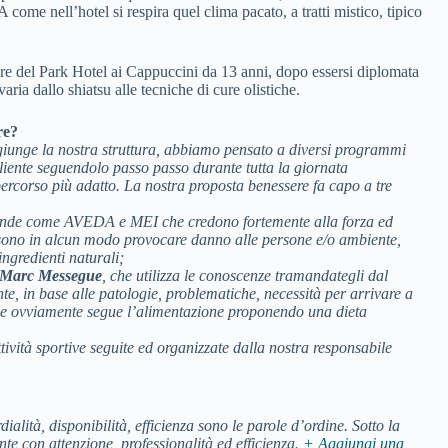
come nell’hotel si respira quel clima pacato, a tratti mistico, tipico
ere del Park Hotel ai Cappuccini da 13 anni, dopo essersi diplomata
ia dallo shiatsu alle tecniche di cure olistiche.
re?
aggiunge la nostra struttura, abbiamo pensato a diversi programmi
cliente seguendolo passo passo durante tutta la giornata
ercorso più adatto. La nostra proposta benessere fa capo a tre
ende come AVEDA e MEI che credono fortemente alla forza ed
ossono in alcun modo provocare danno alle persone e/o ambiente,
ingredienti naturali;
Marc Messegue
, che utilizza le conoscenze tramandategli dal
ente, in base alle patologie, problematiche, necessità per arrivare a
ule e ovviamente segue l’alimentazione proponendo una dieta
tività sportive seguite ed organizzate dalla nostra responsabile
dialità, disponibilità, efficienza sono le parole d’ordine. Sotto la
te con attenzione, professionalità ed efficienza.
+ Aggiungi una