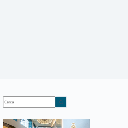
Nessun
risultato