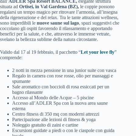
dall’
ADLER Spa Resort BALANCE,
elegante struttura
situata ad
Ortisei, in Val Gardena (BZ),
le coppie possono
regalarsi un tempo magico per ritrovare l’armonia, all’insegna
della rigenerazione e del relax.
Tra le tante attrazioni wellness,
sono imperdibili le
nuove saune sul lago
, spazi suggestivi che
coccolano gli ospiti favorendo il rilassamento e apportando
benefici per la salute, e che, attraverso le immense vetrate,
svelano la bellezza sublime della natura circostante.
Valido dal 17 al 19 febbraio, il pacchetto “
Let your love fly
”
comprende:
2 notti in mezza pensione in una junior suite con vasca
Regalo in camera con rose rosse, olio per massaggi e
spumante
Sale aromatico con boccioli di rosa essiccati per un
bagno rilassante
Accesso al Mondo delle Acque – 5 piscine
Accesso all’ADLER Spa con la nuova area saune
esterna
Centro fitness di 350 mq con moderni attrezzi
Partecipazione alle lezioni di fitness & yoga
Noleggio gratuito di zaini e cartine
Escursioni guidate a piedi o con le ciaspole con guida
locale