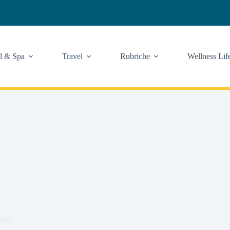
l & Spa
Travel
Rubriche
Wellness Lif
tabù