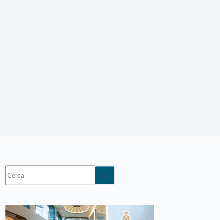
Nessun
risultato