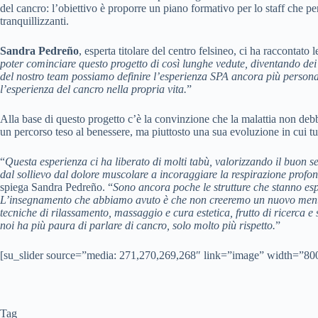
del cancro: l’obiettivo è proporre un piano formativo per lo staff che 
tranquillizzanti.
Sandra Pedreño
, esperta titolare del centro felsineo, ci ha raccontato
poter cominciare questo progetto di così lunghe vedute, diventando dei
del nostro team possiamo definire l’esperienza SPA ancora più personal
l’esperienza del cancro nella propria vita.
”
Alla base di questo progetto c’è la convinzione che la malattia non debb
un percorso teso al benessere, ma piuttosto una sua evoluzione in cui tut
“
Questa esperienza ci ha liberato di molti tabù, valorizzando il buon
dal sollievo dal dolore muscolare a incoraggiare la respirazione profon
spiega Sandra Pedreño. “
Sono ancora poche le strutture che stanno esp
L’insegnamento che abbiamo avuto è che non creeremo un nuovo menù
tecniche di rilassamento, massaggio e cura estetica, frutto di ricerca e
noi ha più paura di parlare di cancro, solo molto più rispetto.
”
[su_slider source=”media: 271,270,269,268″ link=”image” width=”80
Tag