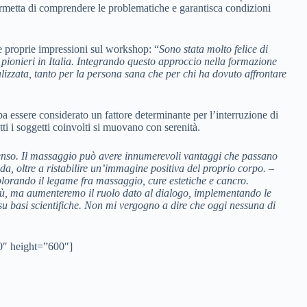
permetta di comprendere le problematiche e garantisca condizioni
 le proprie impressioni sul workshop: “
Sono stata molto felice di
 pionieri in Italia. Integrando questo approccio nella formazione
izzata, tanto per la persona sana che per chi ha dovuto affrontare
a essere considerato un fattore determinante per l’interruzione di
ti i soggetti coinvolti si muovano con serenità.
 senso. Il massaggio può avere innumerevoli vantaggi che passano
da, oltre a ristabilire un’immagine positiva del proprio corpo.
–
lorando il legame fra massaggio, cure estetiche e cancro.
, ma aumenteremo il ruolo dato al dialogo, implementando le
 su basi scientifiche. Non mi vergogno a dire che oggi nessuna di
0″ height=”600″]