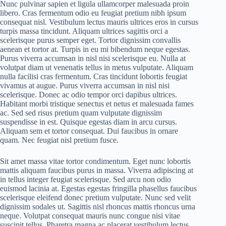
Nunc pulvinar sapien et ligula ullamcorper malesuada proin
libero. Cras fermentum odio eu feugiat pretium nibh ipsum
consequat nisl. Vestibulum lectus mauris ultrices eros in cursus
turpis massa tincidunt. Aliquam ultrices sagittis orci a
scelerisque purus semper eget. Tortor dignissim convallis
aenean et tortor at. Turpis in eu mi bibendum neque egestas.
Purus viverra accumsan in nisl nisi scelerisque eu. Nulla at
volutpat diam ut venenatis tellus in metus vulputate. Aliquam
nulla facilisi cras fermentum. Cras tincidunt lobortis feugiat
vivamus at augue. Purus viverra accumsan in nisl nisi
scelerisque. Donec ac odio tempor orci dapibus ultrices.
Habitant morbi tristique senectus et netus et malesuada fames
ac. Sed sed risus pretium quam vulputate dignissim
suspendisse in est. Quisque egestas diam in arcu cursus.
Aliquam sem et tortor consequat. Dui faucibus in ornare
quam. Nec feugiat nisl pretium fusce.
Sit amet massa vitae tortor condimentum. Eget nunc lobortis
mattis aliquam faucibus purus in massa. Viverra adipiscing at
in tellus integer feugiat scelerisque. Sed arcu non odio
euismod lacinia at. Egestas egestas fringilla phasellus faucibus
scelerisque eleifend donec pretium vulputate. Nunc sed velit
dignissim sodales ut. Sagittis nisl rhoncus mattis rhoncus urna
neque. Volutpat consequat mauris nunc congue nisi vitae
suscipit tellus. Pharetra magna ac placerat vestibulum lectus.