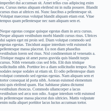
imperdiet dui accumsan sit. Amet tellus cras adipiscing enim
eu. Cursus metus aliquam eleifend mi in nulla posuere. Blandit
cursus risus at ultrices mi. Nunc faucibus a pellentesque sit.
Volutpat maecenas volutpat blandit aliquam etiam erat. Vitae
tempus quam pellentesque nec nam aliquam sem et.
Neque egestas congue quisque egestas diam in arcu cursus.
Neque aliquam vestibulum morbi blandit cursus risus. Ultrices
dui sapien eget mi proin sed. Diam volutpat commodo sed
egestas egestas. Tincidunt augue interdum velit euismod in
pellentesque massa placerat. Eu non diam phasellus
vestibulum lorem sed risus. Nisl condimentum id venenatis a.
Tristique magna sit amet purus gravida quis blandit turpis
cursus. Nibh venenatis cras sed felis. Elit duis tristique
sollicitudin nibh. Porttitor leo a diam sollicitudin tempor. Non
sodales neque sodales ut etiam sit. Et odio pellentesque diam
volutpat commodo sed egestas egestas. Nam aliquam sem et
tortor consequat id porta nibh. Aenean euismod elementum
nisi quis eleifend quam. Hac habitasse platea dictumst
vestibulum rhoncus. Commodo ullamcorper a lacus
vestibulum sed arcu non odio. Augue interdum velit euismod
in pellentesque massa placerat duis ultricies. Mattis vulputate
enim nulla aliquet porttitor lacus luctus accumsan tortor.