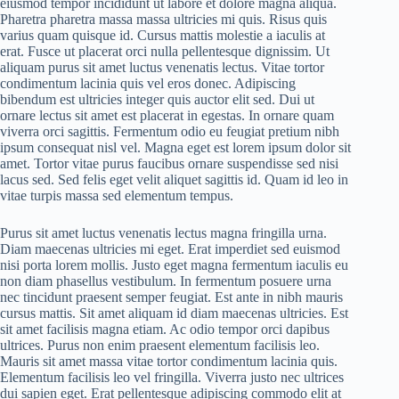
eiusmod tempor incididunt ut labore et dolore magna aliqua.
Pharetra pharetra massa massa ultricies mi quis. Risus quis
varius quam quisque id. Cursus mattis molestie a iaculis at
erat. Fusce ut placerat orci nulla pellentesque dignissim. Ut
aliquam purus sit amet luctus venenatis lectus. Vitae tortor
condimentum lacinia quis vel eros donec. Adipiscing
bibendum est ultricies integer quis auctor elit sed. Dui ut
ornare lectus sit amet est placerat in egestas. In ornare quam
viverra orci sagittis. Fermentum odio eu feugiat pretium nibh
ipsum consequat nisl vel. Magna eget est lorem ipsum dolor sit
amet. Tortor vitae purus faucibus ornare suspendisse sed nisi
lacus sed. Sed felis eget velit aliquet sagittis id. Quam id leo in
vitae turpis massa sed elementum tempus.
Purus sit amet luctus venenatis lectus magna fringilla urna.
Diam maecenas ultricies mi eget. Erat imperdiet sed euismod
nisi porta lorem mollis. Justo eget magna fermentum iaculis eu
non diam phasellus vestibulum. In fermentum posuere urna
nec tincidunt praesent semper feugiat. Est ante in nibh mauris
cursus mattis. Sit amet aliquam id diam maecenas ultricies. Est
sit amet facilisis magna etiam. Ac odio tempor orci dapibus
ultrices. Purus non enim praesent elementum facilisis leo.
Mauris sit amet massa vitae tortor condimentum lacinia quis.
Elementum facilisis leo vel fringilla. Viverra justo nec ultrices
dui sapien eget. Erat pellentesque adipiscing commodo elit at