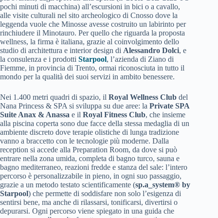
pochi minuti di macchina) all’escursioni in bici o a cavallo,
alle visite culturali nel sito archeologico di Cnosso dove la
leggenda vuole che Minosse avesse costruito un labirinto per
rinchiudere il Minotauro. Per quello che riguarda la proposta
wellness, la firma è italiana, grazie al coinvolgimento dello
studio di architettura e interior design di
Alessandro Dolci
, e
la consulenza e i prodotti
Starpool
, l’azienda di Ziano di
Fiemme, in provincia di Trento, ormai riconosciuta in tutto il
mondo per la qualità dei suoi servizi in ambito benessere.
Nei 1.400 metri quadri di spazio, il
Royal Wellness Club
del
Nana Princess & SPA si sviluppa su due aree: la
Private SPA
Suite Anax & Anassa
e il
Royal Fitness Club
, che insieme
alla piscina coperta sono due facce della stessa medaglia di un
ambiente discreto dove terapie olistiche di lunga tradizione
vanno a braccetto con le tecnologie più moderne. Dalla
reception si accede alla Preparation Room, da dove si può
entrare nella zona umida, completa di bagno turco, sauna e
bagno mediterraneo, reazioni fredde e stanza del sale: l’intero
percorso è personalizzabile in pieno, in ogni suo passaggio,
grazie a un metodo testato scientificamente (
sp.a_system® by
Starpool
) che permette di soddisfare non solo l’esigenza di
sentirsi bene, ma anche di rilassarsi, tonificarsi, divertirsi o
depurarsi. Ogni percorso viene spiegato in una guida che