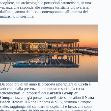
scogliere, siti archeologici e porticcioli caratteristici, in una
vacanza che risponde alle esigenze turistiche più svariate,
dall’alta gamma del lusso contemporaneo all’intimità del
naturismo in spiaggia.
Da poco più di un anno la proposta alberghiera di
Creta
è
arricchita dalla presenza di un nuovo resort sulla costa
settentrionale, di proprietà del
Karatzis Group of
Companies
, che già possedeva nella stessa location il
Nana
Beach Resort
. Il Nana Princess & SPA, struttura a cinque
stelle, raggiunge alti standard di ospitalità e lusso, che sono
distribuiti su oltre 40.000 metri quadri in una location dalla