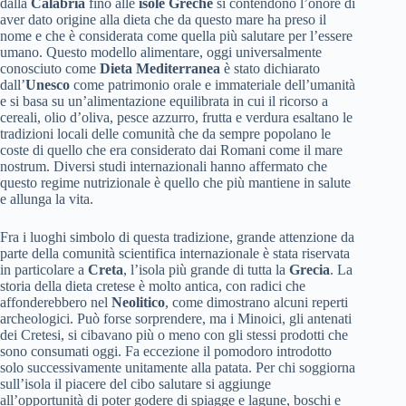
dalla
Calabria
fino alle
isole Greche
si contendono l’onore di
aver dato origine alla dieta che da questo mare ha preso il
nome e che è considerata come quella più salutare per l’essere
umano. Questo modello alimentare, oggi universalmente
conosciuto come
Dieta Mediterranea
è stato dichiarato
dall’
Unesco
come patrimonio orale e immateriale dell’umanità
e si basa su un’alimentazione equilibrata in cui il ricorso a
cereali, olio d’oliva, pesce azzurro, frutta e verdura esaltano le
tradizioni locali delle comunità che da sempre popolano le
coste di quello che era considerato dai Romani come il mare
nostrum. Diversi studi internazionali hanno affermato che
questo regime nutrizionale è quello che più mantiene in salute
e allunga la vita.
Fra i luoghi simbolo di questa tradizione, grande attenzione da
parte della comunità scientifica internazionale è stata riservata
in particolare a
Creta
, l’isola più grande di tutta la
Grecia
. La
storia della dieta cretese è molto antica, con radici che
affonderebbero nel
Neolitico
, come dimostrano alcuni reperti
archeologici. Può forse sorprendere, ma i Minoici, gli antenati
dei Cretesi, si cibavano più o meno con gli stessi prodotti che
sono consumati oggi. Fa eccezione il pomodoro introdotto
solo successivamente unitamente alla patata. Per chi soggiorna
sull’isola il piacere del cibo salutare si aggiunge
all’opportunità di poter godere di spiagge e lagune, boschi e