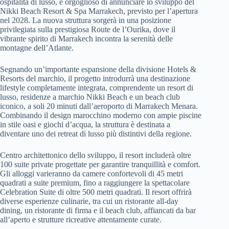
ospitalità di lusso, è orgoglioso di annunciare lo sviluppo del
Nikki Beach Resort & Spa Marrakech, previsto per l’apertura
nel 2028. La nuova struttura sorgerà in una posizione
privilegiata sulla prestigiosa Route de l’Ourika, dove il
vibrante spirito di Marrakech incontra la serenità delle
montagne dell’Atlante.
Segnando un’importante espansione della divisione Hotels &
Resorts del marchio, il progetto introdurrà una destinazione
lifestyle completamente integrata, comprendente un resort di
lusso, residenze a marchio Nikki Beach e un beach club
iconico, a soli 20 minuti dall’aeroporto di Marrakech Menara.
Combinando il design marocchino moderno con ampie piscine
in stile oasi e giochi d’acqua, la struttura è destinata a
diventare uno dei retreat di lusso più distintivi della regione.
Centro architettonico dello sviluppo, il resort includerà oltre
100 suite private progettate per garantire tranquillità e comfort.
Gli alloggi varieranno da camere confortevoli di 45 metri
quadrati a suite premium, fino a raggiungere la spettacolare
Celebration Suite di oltre 500 metri quadrati. Il resort offrirà
diverse esperienze culinarie, tra cui un ristorante all-day
dining, un ristorante di firma e il beach club, affiancati da bar
all’aperto e strutture ricreative attentamente curate.