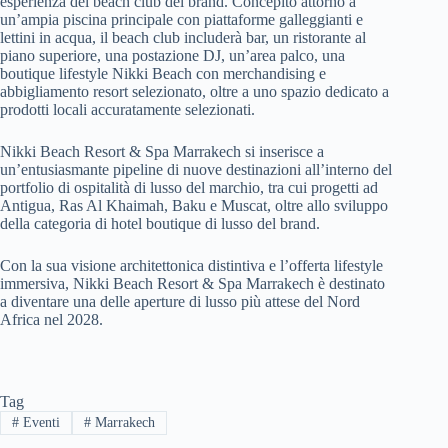
esperienza del beach club del brand. Concepito attorno a
un’ampia piscina principale con piattaforme galleggianti e
lettini in acqua, il beach club includerà bar, un ristorante al
piano superiore, una postazione DJ, un’area palco, una
boutique lifestyle Nikki Beach con merchandising e
abbigliamento resort selezionato, oltre a uno spazio dedicato a
prodotti locali accuratamente selezionati.
Nikki Beach Resort & Spa Marrakech si inserisce a
un’entusiasmante pipeline di nuove destinazioni all’interno del
portfolio di ospitalità di lusso del marchio, tra cui progetti ad
Antigua, Ras Al Khaimah, Baku e Muscat, oltre allo sviluppo
della categoria di hotel boutique di lusso del brand.
Con la sua visione architettonica distintiva e l’offerta lifestyle
immersiva, Nikki Beach Resort & Spa Marrakech è destinato
a diventare una delle aperture di lusso più attese del Nord
Africa nel 2028.
Tag
#
Eventi
#
Marrakech