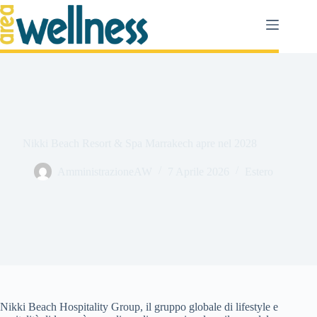
Salta
al
contenuto
Nikki Beach Resort & Spa Marrakech apre nel 2028
AmministrazioneAW
7 Aprile 2026
Estero
Nikki Beach Hospitality Group, il gruppo globale di lifestyle e