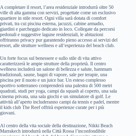
A completare il resort, l’area residenziale introdurrà oltre 50
ville di alta gamma con servizi, progettate come un esclusivo
quartiere in stile resort. Ogni villa sarà dotata di comfort
privati, tra cui piscina esterna, jacuzzi, cabine armadio,
giardini e parcheggio dedicato in loco. Collegate da percorsi
pedonali e suggestive lagune residenziali, le abitazioni
offriranno privacy pur garantendo pieno accesso ai servizi del
resort, alle strutture wellness e all’esperienza del beach club.
Un forte focus sul benessere e sullo stile di vita attivo
caratterizzerà le ampie strutture della proprietà. Il centro
wellness includerà un salone di bellezza e salute, hammam
tradizionali, saune, bagni di vapore, sale per terapie, una
piscina per il nuoto e un juice bar. Un esteso complesso
sportivo sotterraneo comprenderà una palestra di 500 metri
quadrati, studi per yoga, campi da squash al coperto, una sala
cinema privata, una sala giochi e un simulatore di golf. Le
attività all’aperto includeranno campi da tennis e padel, mentre
il kids club The Reef offrirà esperienze curate per i più
giovani.
Al centro della vita sociale della destinazione, Nikki Beach
Marrakech introdurrà nella Città Rossa l’inconfondibile