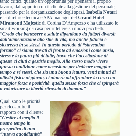
tanto critici, quanto un’opportunità per ripensare il proprio
lavoro, dal rapporto con il cliente alla gestione del personale,
passando per la riorganizzazione degli spazi.
Isabella Notari
è la direttrice tecnica e SPA manager del
Grand Hotel
Miramonti Majestic
di Cortina D’Ampezzo e ha utilizzato lo
smart-working da casa per riflettere su nuovi pacchetti:
“
Credo che benessere e salute dipendano da fattori diversi:
dall’alimentazione allo stile di vita, ma anche fiducia e
sicurezza in se stessi. In questo periodo di “staycation
forzato” ci siamo trovati di fronte ad emozioni come ansia,
stress e la paura più di tutte, trovo che l’accettazione di
queste ci aiuti a gestirle meglio. Allo stesso modo vivere
questa condizione come occasione per dedicare maggior
tempo a sé stessi, che sia una buona lettura, venti minuti di
attività fisica al giorno, ci aiuterà ad affrontare la cosa con
maggior forza e positività, quella stessa forza che ci spingerà
a valorizzare la libertà ritrovata di domani.”
Quali sono le priorità
per ricostruire il
rapporto con il cliente:
“
Gestire al meglio il
nostro tempo in
prospettiva di una
“nuova quotidianità”