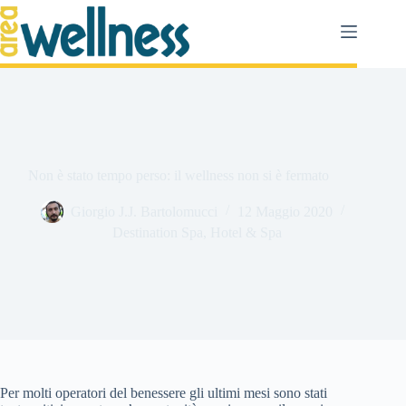
Salta
al
contenuto
Non è stato tempo perso: il wellness non si è fermato
Giorgio J.J. Bartolomucci
12 Maggio 2020
Destination Spa
,
Hotel & Spa
Per molti operatori del benessere gli ultimi mesi sono stati