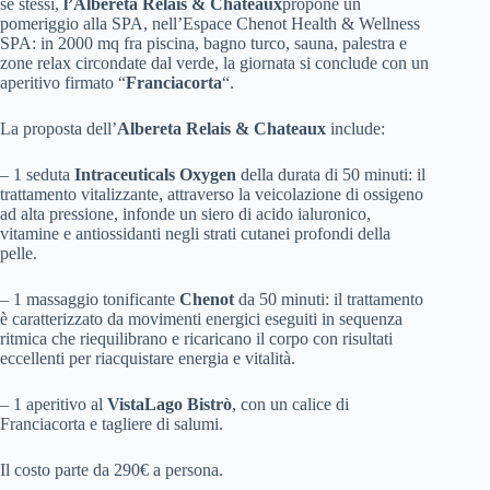
se stessi,
l’Albereta Relais & Chateaux
propone un
pomeriggio alla SPA, nell’Espace Chenot Health & Wellness
SPA: in 2000 mq fra piscina, bagno turco, sauna, palestra e
zone relax circondate dal verde, la giornata si conclude con un
aperitivo firmato “
Franciacorta
“.
La proposta dell’
Albereta Relais & Chateaux
include:
– 1 seduta
Intraceuticals Oxygen
della durata di 50 minuti: il
trattamento vitalizzante, attraverso la veicolazione di ossigeno
ad alta pressione, infonde un siero di acido ialuronico,
vitamine e antiossidanti negli strati cutanei profondi della
pelle.
– 1 massaggio tonificante
Chenot
da 50 minuti: il trattamento
è caratterizzato da movimenti energici eseguiti in sequenza
ritmica che riequilibrano e ricaricano il corpo con risultati
eccellenti per riacquistare energia e vitalità.
– 1 aperitivo al
VistaLago Bistrò
, con un calice di
Franciacorta e tagliere di salumi.
Il costo parte da 290€ a persona.