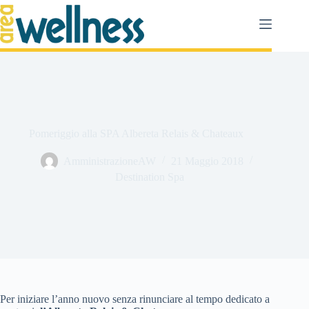
Salta
al
contenuto
Pomeriggio alla SPA Albereta Relais & Chateaux
AmministrazioneAW
21 Maggio 2018
Destination Spa
Per iniziare l’anno nuovo senza rinunciare al tempo dedicato a