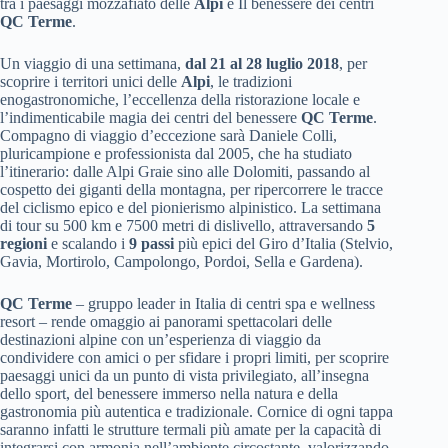
tra i paesaggi mozzafiato delle
Alpi
e Il benessere dei centri
QC Terme
.
Un viaggio di una settimana,
dal 21 al 28 luglio 2018
, per
scoprire i territori unici delle
Alpi
, le tradizioni
enogastronomiche, l’eccellenza della ristorazione locale e
l’indimenticabile magia dei centri del benessere
QC Terme
.
Compagno di viaggio d’eccezione sarà Daniele Colli,
pluricampione e professionista dal 2005, che ha studiato
l’itinerario: dalle Alpi Graie sino alle Dolomiti, passando al
cospetto dei giganti della montagna, per ripercorrere le tracce
del ciclismo epico e del pionierismo alpinistico. La settimana
di tour su 500 km e 7500 metri di dislivello, attraversando
5
regioni
e scalando i
9 passi
più epici del Giro d’Italia (Stelvio,
Gavia, Mortirolo, Campolongo, Pordoi, Sella e Gardena).
QC Terme
– gruppo leader in Italia di centri spa e wellness
resort – rende omaggio ai panorami spettacolari delle
destinazioni alpine con un’esperienza di viaggio da
condividere con amici o per sfidare i propri limiti, per scoprire
paesaggi unici da un punto di vista privilegiato, all’insegna
dello sport, del benessere immerso nella natura e della
gastronomia più autentica e tradizionale. Cornice di ogni tappa
saranno infatti le strutture termali più amate per la capacità di
integrarsi con armonia nell’ambiente circostante, valorizzando