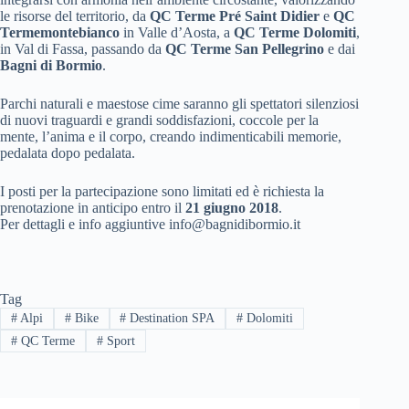
le risorse del territorio, da
QC Terme Pré Saint Didier
e
QC
Termemontebianco
in Valle d’Aosta, a
QC Terme Dolomiti
,
in Val di Fassa, passando da
QC Terme San Pellegrino
e dai
Bagni di Bormio
.
Parchi naturali e maestose cime saranno gli spettatori silenziosi
di nuovi traguardi e grandi soddisfazioni, coccole per la
mente, l’anima e il corpo, creando indimenticabili memorie,
pedalata dopo pedalata.
I posti per la partecipazione sono limitati ed è richiesta la
prenotazione in anticipo entro il
21 giugno 2018
.
Per dettagli e info aggiuntive info@bagnidibormio.it
Tag
#
Alpi
#
Bike
#
Destination SPA
#
Dolomiti
#
QC Terme
#
Sport