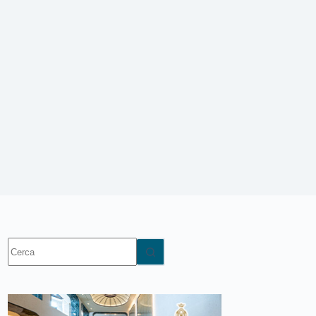
Nessun
risultato