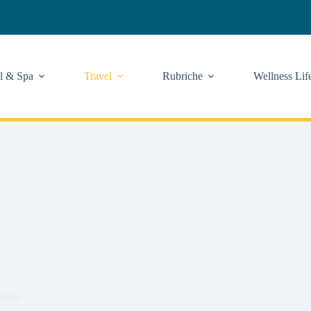
l & Spa
Travel
Rubriche
Wellness Lif
landia