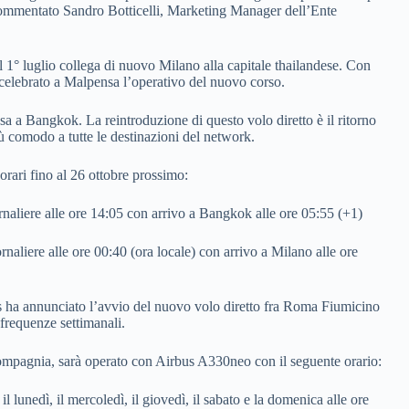
a commentato Sandro Botticelli, Marketing Manager dell’Ente
l 1° luglio collega di nuovo Milano alla capitale thailandese. Con
celebrato a Malpensa l’operativo del nuovo corso.
a a Bangkok. La reintroduzione di questo volo diretto è il ritorno
ù comodo a tutte le destinazioni del network.
rari fino al 26 ottobre prossimo:
naliere alle ore 14:05 con arrivo a Bangkok alle ore 05:55 (+1)
aliere alle ore 00:40 (ora locale) con arrivo a Milano alle ore
s ha annunciato l’avvio del nuovo volo diretto fra Roma Fiumicino
frequenze settimanali.
 Compagnia, sarà operato con Airbus A330neo con il seguente orario:
unedì, il mercoledì, il giovedì, il sabato e la domenica alle ore