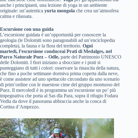
anche i principianti, una lezione di yoga in un ambiente
originale: un’autentica
yurta mongola
che crea un’atmosfera
calma e rilassata.
Escursione con una guida
L’escursione guidata è un’opportunità per conoscere la
geologia (le Dolomiti sono paragonabili ad un’enciclopedia
completa), la fauna e la flora del territorio.
Ogni
martedì,
l’escursione conduce
ai Prati di Medalges, nel
Parco Naturale Puez – Odle,
parte del Patrimonio UNESCO
delle Dolomiti. I fiori iniziano a sbocciare e i prati si
punteggiano di tutti i colori: osservare la rinascita della natura,
che fino a poche settimane dormiva prima coperta dalla neve,
è come assistere ad uno spettacolo circondato da uno scenario
di prim’ordine con le maestose cime del gruppo montuoso del
Puez. Il mercoledì è in programma un’escursione un po’ più
impegnativa che porta al Sas dla Para, sopra il rifugio Fodara
Vedla da dove il panorama abbraccia anche la conca di
Cortina d’Ampezzo.