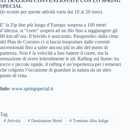
ATTRAZIONI CONVENZIONATE CON LO SPRING
SPECIAL
(lo sconto per queste attività varia dai 10 ai 20 euro).
E’ la Zip line più lunga d’Europa: sospesa a 100 metri
d’altezza, si “corre” sospesi ad un filo fino a raggiungere gli
80 km all’ora. Il brivido è assicurato. Parapendio: dalla cima
del Plan de Corones ci si lascia trasportare dalle correnti
ascensionali fino a salire ancora più in alto del punto di
partenza. Non è la velocità a fare battere il cuore, ma la
sensazione di avere letteralmente le ali. Rafting sul fiume: tra
rocce e piccole rapide, il rafting è un’esperienza per i temerari
che colgono l’occasione di guardare la natura da un altro
punto di vista.
Info:
www.springspecial.it
Tag
#
Attività
#
Destination Hotel
#
Trentino Alto Adige