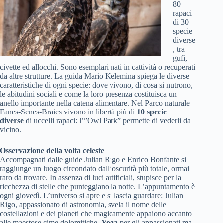
80
rapaci
di 30
specie
diverse
, tra
gufi,
civette ed allocchi. Sono esemplari nati in cattività o recuperati
da altre strutture. La guida Mario Kelemina spiega le diverse
caratteristiche di ogni specie: dove vivono, di cosa si nutrono,
le abitudini sociali e come la loro presenza costituisca un
anello importante nella catena alimentare. Nel Parco naturale
Fanes-Senes-Braies vivono in libertà più di
10
specie
diverse
di uccelli rapaci: l’”Owl Park” permette di vederli da
vicino.
Osservazione della volta celeste
Accompagnati dalle guide Julian Rigo e Enrico Bonfante si
raggiunge un luogo circondato dall’oscurità più totale, ormai
raro da trovare. In assenza di luci artificiali, stupisce per la
ricchezza di stelle che punteggiano la notte. L’appuntamento è
ogni giovedì. L’universo si apre e si lascia guardare: Julian
Rigo, appassionato di astronomia, svela il nome delle
costellazioni e dei pianeti che magicamente appaiono accanto
alle maestose cime dolomitiche.
Yoga
per gli appassionati ma