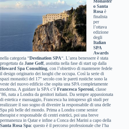
Monaster
o Santa
Rosa
è
finalista
per
l’ottava
edizione
degli
Italian
SPA
Awards
nella categoria “
Destination SPA
“. L’area benessere è stata
progettata da
Jane Goff
, assistita nella fase di start up dalla
Howard Spa Consulting
, con l’obiettivo di mantenere fedele
il design originario dei luoghi che occupa. Così la serie di
spazi monastici del 17° secolo con le pareti rustiche sono la
veste del nuovo edificio che ospita una SPA completamente
moderna. A guidare la SPA c’è
Francesca Speroni
, classe
’86, nata a Londra da genitori italiani. Da sempre appassionata
di estetica e massaggio, Francesca ha intrapreso gli studi per
realizzare il suo sogno di divenire la responsabile di una delle
Spa più belle del mondo. Prima a Londra come senior
therapist e responsabile di centri estetici, poi una breve
permanenza in Qatar e infine a Conca dei Marini a capo della
Santa Rosa Spa
: questo è il percorso professionale che l’ha