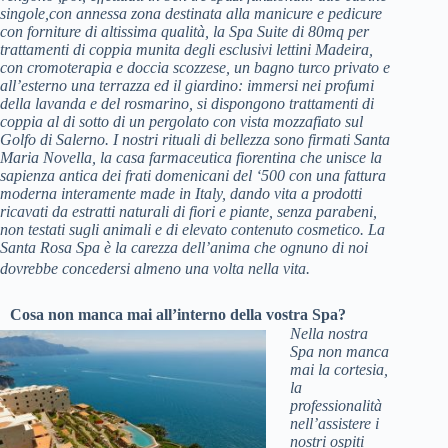
singole,con annessa zona destinata alla manicure e pedicure
con forniture di altissima qualità, la Spa Suite di 80mq per
trattamenti di coppia munita degli esclusivi lettini Madeira,
con cromoterapia e doccia scozzese, un bagno turco privato e
all’esterno una terrazza ed il giardino: immersi nei profumi
della lavanda e del rosmarino, si dispongono trattamenti di
coppia al di sotto di un pergolato con vista mozzafiato sul
Golfo di Salerno. I nostri rituali di bellezza sono firmati Santa
Maria Novella, la casa farmaceutica fiorentina che unisce la
sapienza antica dei frati domenicani del ‘500 con una fattura
moderna interamente made in Italy, dando vita a prodotti
ricavati da estratti naturali di fiori e piante, senza parabeni,
non testati sugli animali e di elevato contenuto cosmetico. La
Santa Rosa Spa è la carezza dell’anima che ognuno di noi
dovrebbe concedersi almeno una volta nella vita.
Cosa non manca mai all’interno della vostra Spa?
Nella nostra
Spa non manca
mai la cortesia,
la
professionalità
nell’assistere i
nostri ospiti