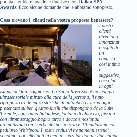
portata a guidare una delle finaliste degli
Italian SPA
Awards
. Ecco alcune domande che le abbiamo sottoposto.
Cosa trovano i clienti nella vostra proposta benessere?
I nostri
clienti
diventano
innanzitutt
o ospiti di
un
contesto
così intimo
e
suggestivo,
coccolati
in ogni
istante del loro soggiorno. La Santa Rosa Spa è un viaggio
ultrasensoriale mirato alla cura della persona, il tutto
riproposto tra le mura storiche di un’antica cisterna,oggi
presentata su ben quattro livelli che dispongono de la Suite
Termale, con sauna finlandese, fontana di ghiaccio, piscina
con idromassaggio,bagno turco e docce emozionali
aromatizzata con le erbe del nostro orto e il Tepidarium con
pediluvio Whirlpool. I nostri esclusivi trattamenti estetici
vengono ,poi, effettuati in ben tre spazi funzionali: due cabine