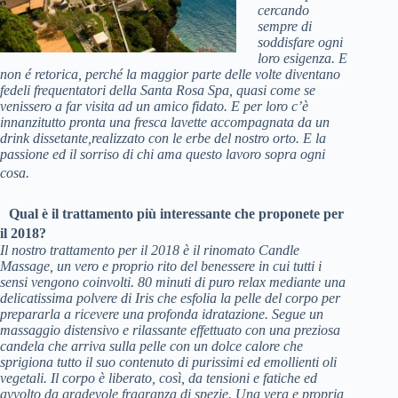
cercando
sempre di
soddisfare ogni
loro esigenza. E
non é retorica, perché la maggior parte delle volte diventano
fedeli frequentatori della Santa Rosa Spa, quasi come se
venissero a far visita ad un amico fidato. E per loro c’è
innanzitutto pronta una fresca lavette accompagnata da un
drink dissetante,realizzato con le erbe del nostro orto. E la
passione ed il sorriso di chi ama questo lavoro sopra ogni
cosa.
Qual è il trattamento più interessante che proponete per
il 2018?
Il nostro trattamento per il 2018 è il rinomato Candle
Massage, un vero e proprio rito del benessere in cui tutti i
sensi vengono coinvolti. 80 minuti di puro relax mediante una
delicatissima polvere di Iris che esfolia la pelle del corpo per
prepararla a ricevere una profonda idratazione. Segue un
massaggio distensivo e rilassante effettuato con una preziosa
candela che arriva sulla pelle con un dolce calore che
sprigiona tutto il suo contenuto di purissimi ed emollienti oli
vegetali. Il corpo è liberato, così, da tensioni e fatiche ed
avvolto da gradevole fragranza di spezie. Una vera e propria