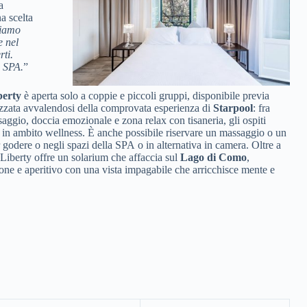
a
a scelta
iamo
e nel
rti.
e SPA.
”
berty
è aperta solo a coppie e piccoli gruppi, disponibile previa
lizzata avvalendosi della comprovata esperienza di
Starpool
: fra
aggio, doccia emozionale e zona relax con tisaneria, gli ospiti
à in ambito wellness. È anche possibile riservare un massaggio o un
r godere o negli spazi della SPA o in alternativa in camera. Oltre a
a Liberty offre un solarium che affaccia sul
Lago di Como
,
one e aperitivo con una vista impagabile che arricchisce mente e