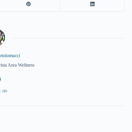
artolomucci
vista Area Wellness
: 285