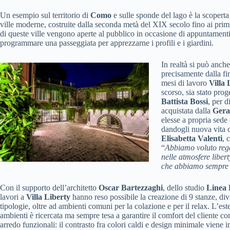
Un esempio sul territorio di
Como
e sulle sponde del lago è la scoperta 
ville moderne, costruite dalla seconda metà del XIX secolo fino ai prim
di queste ville vengono aperte al pubblico in occasione di appuntamenti
programmare una passeggiata per apprezzarne i profili e i giardini.
In realtà si può anche
precisamente dalla fi
mesi di lavoro
Villa 
scorso, sia stato prog
Battista Bossi
, per d
acquistata dalla
Gera
elesse a propria sede 
dandogli nuova vita c
Elisabetta Valenti
, 
“
Abbiamo voluto regal
nelle atmosfere liber
che abbiamo sempre vo
Con il supporto dell’architetto
Oscar Bartezzaghi
, dello studio
Linea 
lavori a
Villa Liberty
hanno reso possibile la creazione di 9 stanze, divi
tipologie, oltre ad ambienti comuni per la colazione e per il relax. L’este
ambienti è ricercata ma sempre tesa a garantire il comfort del cliente co
arredo funzionali: il contrasto fra colori caldi e design minimale viene 