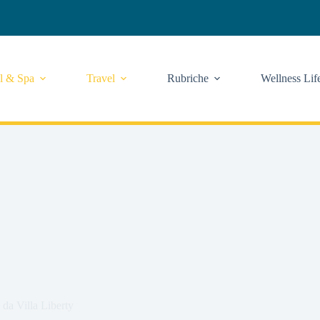
l & Spa
Travel
Rubriche
Wellness Lif
 da Villa Liberty