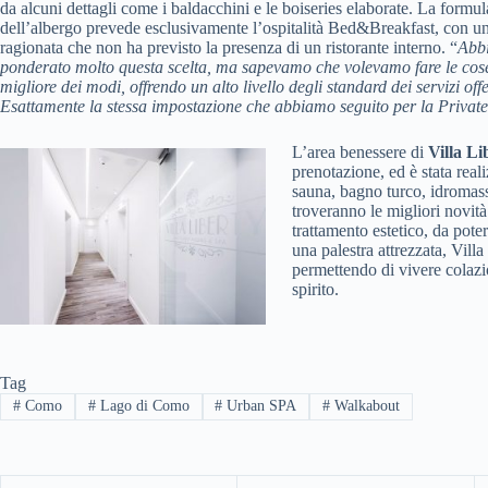
da alcuni dettagli come i baldacchini e le boiseries elaborate. La formul
dell’albergo prevede esclusivamente l’ospitalità Bed&Breakfast, con un
ragionata che non ha previsto la presenza di un ristorante interno. “
Abb
ponderato molto questa scelta, ma sapevamo che volevamo fare le cos
migliore dei modi, offrendo un alto livello degli standard dei servizi offe
Esattamente la stessa impostazione che abbiamo seguito per la Privat
L’area benessere di
Villa Li
prenotazione, ed è stata rea
sauna, bagno turco, idromass
troveranno le migliori novit
trattamento estetico, da pote
una palestra attrezzata, Vill
permettendo di vivere colazi
spirito.
Tag
#
Como
#
Lago di Como
#
Urban SPA
#
Walkabout