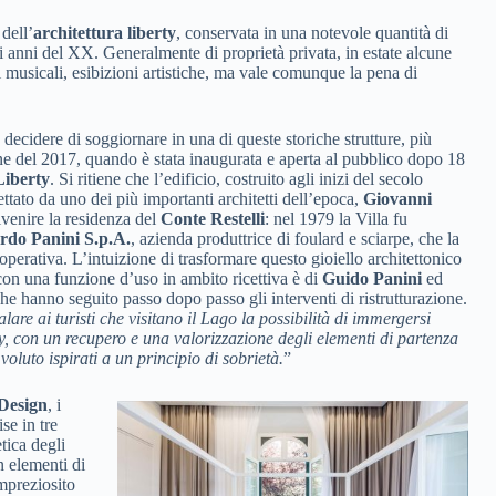
dell’
architettura liberty
, conservata in una notevole quantità di
i anni del XX. Generalmente di proprietà privata, in estate alcune
 musicali, esibizioni artistiche, ma vale comunque la pena di
 decidere di soggiornare in una di queste storiche strutture, più
ne del 2017, quando è stata inaugurata e aperta al pubblico dopo 18
Liberty
. Si ritiene che l’edificio, costruito agli inizi del secolo
ettato da uno dei più importanti architetti dell’epoca,
Giovanni
ivenire la residenza del
Conte Restelli
: nel 1979 la Villa fu
rdo Panini S.p.A.
, azienda produttrice di foulard e sciarpe, che la
operativa. L’intuizione di trasformare questo gioiello architettonico
on una funzione d’uso in ambito ricettiva è di
Guido Panini
ed
che hanno seguito passo dopo passo gli interventi di ristrutturazione.
are ai turisti che visitano il Lago la possibilità di immergersi
ty, con un recupero e una valorizzazione degli elementi di partenza
luto ispirati a un principio di sobrietà.
”
Design
, i
se in tre
tica degli
n elementi di
impreziosito