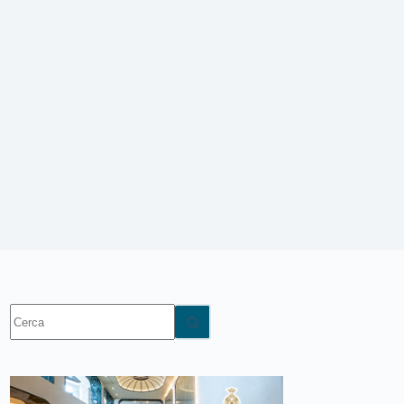
Nessun
risultato