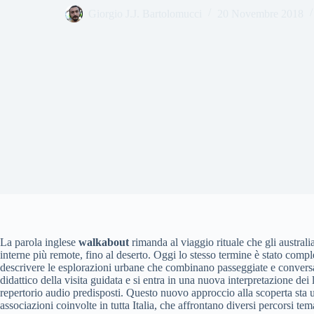
Giorgio J.J. Bartolomucci
20 Novembre 2018
La parola inglese
walkabout
rimanda al viaggio rituale che gli australi
interne più remote, fino al deserto. Oggi lo stesso termine è stato compl
descrivere le esplorazioni urbane che combinano passeggiate e conversa
didattico della visita guidata e si entra in una nuova interpretazione dei 
repertorio audio predisposti. Questo nuovo approccio alla scoperta sta
associazioni coinvolte in tutta Italia, che affrontano diversi percorsi temati