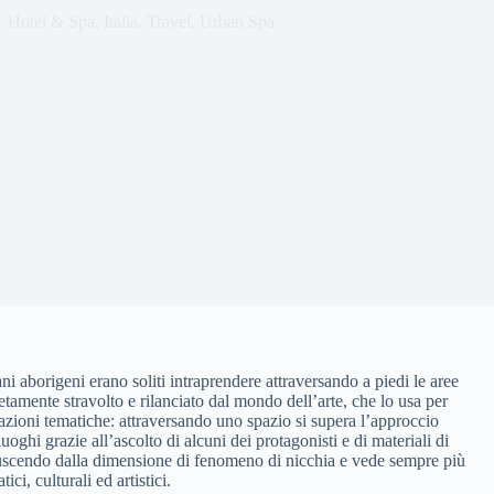
Hotel & Spa
,
Italia
,
Travel
,
Urban Spa
ani aborigeni erano soliti intraprendere attraversando a piedi le aree
etamente stravolto e rilanciato dal mondo dell’arte, che lo usa per
zioni tematiche: attraversando uno spazio si supera l’approccio
luoghi grazie all’ascolto di alcuni dei protagonisti e di materiali di
 uscendo dalla dimensione di fenomeno di nicchia e vede sempre più
ci, culturali ed artistici.