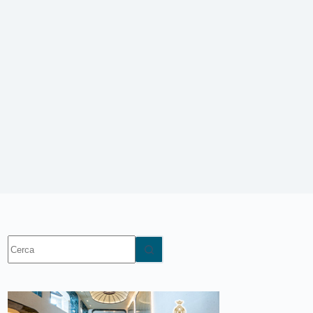
Nessun
risultato