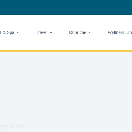
l & Spa
Travel
Rubriche
Wellness Lif
onvegno a Roma