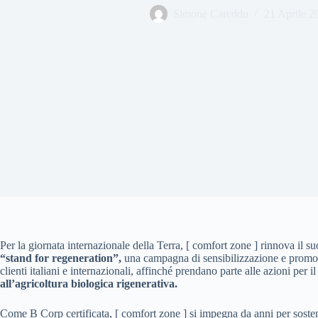
Simone Careddu
21 Aprile 2
Per la giornata internazionale della Terra, [ comfort zone ] rinnova il
“stand for regeneration”,
una campagna di sensibilizzazione e promoz
clienti italiani e internazionali, affinché prendano parte alle azioni per i
all’agricoltura biologica rigenerativa.
Come B Corp certificata, [ comfort zone ] si impegna da anni per sosten