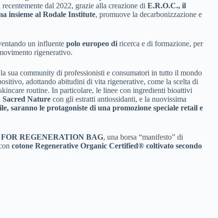
più recentemente dal 2022, grazie alla creazione di
E.R.O.C., il
a insieme al Rodale Institute
, promuove la decarbonizzazione e
iventando un influente
polo europeo di
ricerca e di formazione, per
 movimento rigenerativo.
 la sua community di professionisti e consumatori in tutto il mondo
ositivo, adottando abitudini di vita rigenerative, come la scelta di
kincare routine. In particolare, le linee con ingredienti bioattivi
a
Sacred Nature
con gli estratti antiossidanti, e la nuovissima
e, saranno le protagoniste di una promozione speciale retail e
 FOR REGENERATION BAG
, una borsa “manifesto” di
 con
cotone Regenerative Organic Certified® coltivato secondo