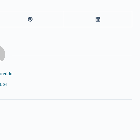
areddu
: 54