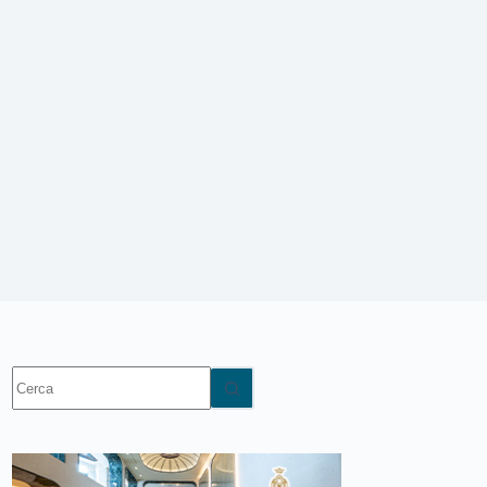
Nessun
risultato