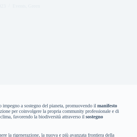
023
Events
,
Green
 suo impegno a sostegno del pianeta, promuovendo il
manifesto
ione per coinvolgere la propria community professionale e di
l clima, favorendo la biodiversità attraverso il
sostegno
ere la rigenerazione, la nuova e più avanzata frontiera della