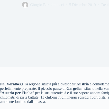
Giorgio Bartolomucci
5 Dicembre 2019
Dest
Nel
Voralberg,
la regione situata più a ovest dell’
Austria
e comodamente
perfettamente preparate. Il piccolo paese di
Gargellen
, situato nella zo
“
Austria per l’Italia
” per la sua autenticità e il suo sapore ancora famig
chilometri di piste battute, 13 chilometri di itinerari sciistici fuori pista,
ambiente lontano dalla massa.