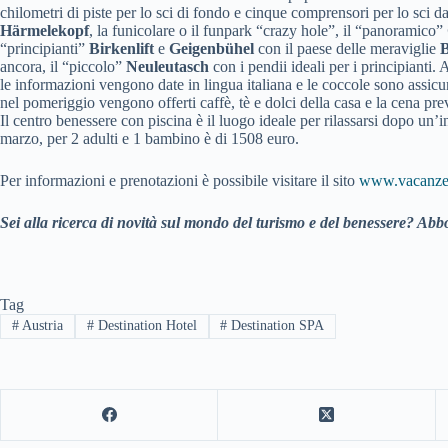
chilometri di piste per lo sci di fondo e cinque comprensori per lo sci d
Härmelekopf
, la funicolare o il funpark “crazy hole”, il “panoramico”
“principianti”
Birkenlift
e
Geigenbühel
con il paese delle meraviglie
B
ancora, il “piccolo”
Neuleutasch
con i pendii ideali per i principianti.
le informazioni vengono date in lingua italiana e le coccole sono assicu
nel pomeriggio vengono offerti caffè, tè e dolci della casa e la cena pr
Il centro benessere con piscina è il luogo ideale per rilassarsi dopo un’i
marzo, per 2 adulti e 1 bambino è di 1508 euro.
Per informazioni e prenotazioni è possibile visitare il sito
www.vacanzei
Sei alla ricerca di novità sul mondo del turismo e del benessere? Abbo
Tag
#
Austria
#
Destination Hotel
#
Destination SPA