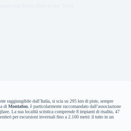
ination Spa
,
Estero
,
Hotel & Spa
,
Travel
 raggiungibile dall’Italia, si scia su 295 km di piste, sempre
na di
Montafon
, è particolarmente raccomandato dall’associazione
liare. La sua località sciistica comprende 8 impianti di risalita, 47
 sentieri per escursioni invernali fino a 2.100 metri: il tutto in un