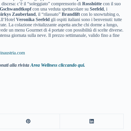
a discesa: c’è il “soleggiato” comprensorio di
Rosshütte
con il suo
Gschwandtkopf
con una veduta spettacolare su
Seefeld
, i
irkys Zauberland
, il “rilassato”
Brandlift
con lo snowtubing o,
 All‘Hotel
Veronika Seefeld
gli ospiti italiani sono i benvenuti: tutte
rate. La colazione rivitalizzante aspetta anche chi dorme a lungo,
evede un menu Gourmet di 4 portate con possibilità di scelte diverse.
ntensa giornata sulla neve. Il prezzo settimanale, valido fino a fine
naustria.com
nati alla rivista
Area Wellness cliccando qui.