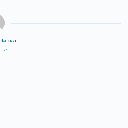
tolomucci
: 123