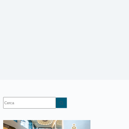
Nessun
risultato