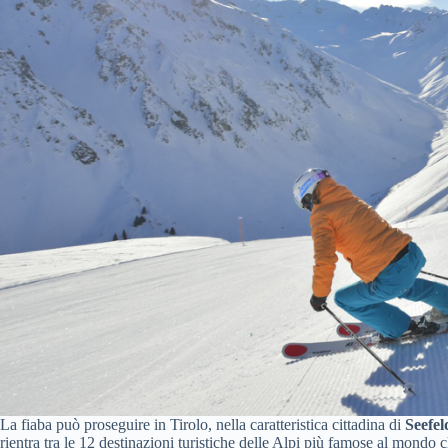
La fiaba può proseguire in Tirolo, nella caratteristica cittadina di
Seefel
rientra tra le 12 destinazioni turistiche delle Alpi più famose al mond