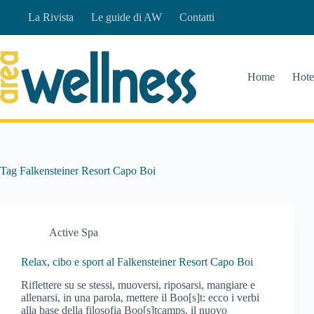
Salta
La Rivista
Le guide di AW
Contatti
al
contenuto
Home
Hote
Tag
Falkensteiner Resort Capo Boi
Active Spa
Relax, cibo e sport al Falkensteiner Resort Capo Boi
Riflettere su se stessi, muoversi, riposarsi, mangiare e
allenarsi, in una parola, mettere il Boo[s]t: ecco i verbi
alla base della filosofia Boo[s]tcamps, il nuovo