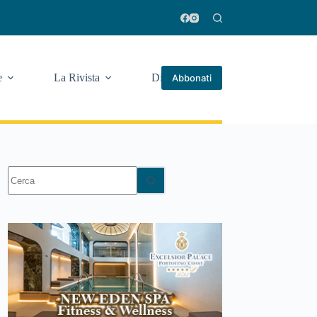
e
La Rivista
Di più
Abbonati
Nessun
risultato