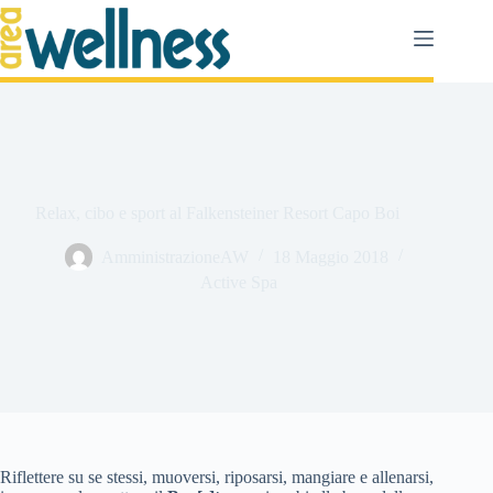
Salta
al
contenuto
Relax, cibo e sport al Falkensteiner Resort Capo Boi
AmministrazioneAW
18 Maggio 2018
Active Spa
Riflettere su se stessi, muoversi, riposarsi, mangiare e allenarsi,