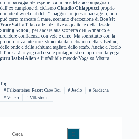
un’impareggiabile esperienza in bicicletta accompagnati
dall’ex campione di ciclismo
Claudio Chiappucci
proprio
durante il weekend del 1° maggio. In questo paesaggio, non
può certo mancare il mare, scenario d’eccezione di
Boo[s]t
Your Sail
, affidato alle iniziative acquatiche della
Jesolo
Sailing School
, per andare alla scoperta dell’Adriatico e
prendere confidenza con vele e cime. Ma soprattutto con la
propria forza interiore, stimolata dal richiamo della salsedine,
delle onde e della schiuma tagliata dallo scafo. Anche a Jesolo
infine sarà lo yoga ad essere protagonista sempre con la
yoga
guru Isabel Allen
e l’infallibile metodo Yoga su Misura.
Tag
#
Falkensteiner Resort Capo Boi
#
Jesolo
#
Sardegna
#
Veneto
#
Villasimius
Nessun
risultato