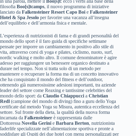
in una parola, mettere il
Boo[s]t
: ecco i verbi alla base della
filosofia
Boo[s]tcamps
, il nuovo programma di iniziative
lanciato da
Falkensteiner Resort Capo Boi
e
Falkensteiner
Hotel & Spa Jesolo
per favorire una vacanza all’insegna
dell’equilibrio e dell’armonia fisica e mentale.
L’esperienza di nutrizionisti di fama e di grandi personalità del
mondo dello sport è il faro guida di specifiche settimane
pensate per imporre un cambiamento in positivo allo stile di
vita, attraverso corsi di yoga e pilates, ciclismo, nuoto, surf,
nordic walking e molto altro. Il comune denominatore è agire
adesso per raggiungere un benessere organico destinato a
durare nel tempo. Non si tratta solo di un metodo per
mantenere o recuperare la forma ma di un concetto innovativo
che ha conquistato il mondo del fitness e dell’outdoor,
ottenendo già numerosissime adesioni importanti, tra aziende
leader del settore come Reaxing e tantissime celebrities del
mondo dello sport: da
Claudio Chiappucci
a
Christian
Redl
(campione del mondo di diving) fino a guru dello Yoga
certificate dal metodo Yoga su Misura, autentica eccellenza del
settore. Sul fronte della dieta, la qualità della nuova forma
incarnata da
Falkensteiner
è rappresentata dalle
Dottoressa
Novella Gerini
e
Barbara Berton
, nutrizionista
Iaderlife specializzate nell’alimentazione sportiva e pronte a
soddisfare gli Ospiti dei due hotel con menu personalizzati per