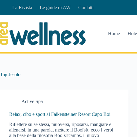
Salta
La Rivista
Le guide di AW
Contatti
al
contenuto
Home
Hote
Tag
Jesolo
Active Spa
Relax, cibo e sport al Falkensteiner Resort Capo Boi
Riflettere su se stessi, muoversi, riposarsi, mangiare e
allenarsi, in una parola, mettere il Boo[s]t: ecco i verbi
alla base della filosofia Boo[s]tcamps, il nuovo