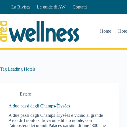
Salta
La Rivista
Le guide di AW
Contatti
al
contenuto
Home
Hote
Tag
Leading Hotels
Estero
A due passi dagli Champs-Èlysées
A due passi dagli Champs-Èlysées e vicino al grande
Arco di Trionfo si trova un edificio nobile, con
l’atmosfera dei grandi Palaces parigini di fine ‘800 che