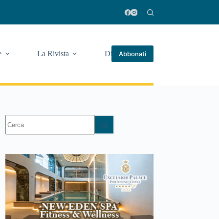
e
La Rivista
Di più
Abbonati
Nessun
risultato