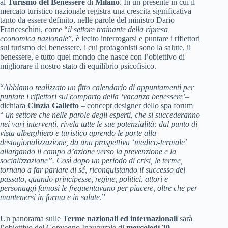
al
Turismo del Benessere
di
Milano
. In un presente in cui il
mercato turistico nazionale registra una crescita significativa
tanto da essere definito, nelle parole del ministro Dario
Franceschini, come “
il settore trainante della ripresa
economica nazionale
”, è lecito interrogarsi e puntare i riflettori
sul turismo del benessere, i cui protagonisti sono la salute, il
benessere, e tutto quel mondo che nasce con l’obiettivo di
migliorare il nostro stato di equilibrio psicofisico.
“
Abbiamo realizzato un fitto calendario di appuntamenti per
puntare i riflettori sul comparto della ‘vacanza benessere’
–
dichiara
Cinzia Galletto
– concept designer dello spa forum
“
un settore che nelle parole degli esperti, che si succederanno
nei vari interventi, rivela tutte le sue potenzialità: dal punto di
vista alberghiero e turistico aprendo le porte alla
destagionalizzazione, da una prospettiva ‘medico-termale’
allargando il campo d’azione verso la prevenzione e la
socializzazione”. Così dopo un periodo di crisi, le terme,
tornano a far parlare di sé, riconquistando il successo del
passato, quando principesse, regine, politici, attori e
personaggi famosi le frequentavano per piacere, oltre che per
mantenersi in forma e in salute
.”
Un panorama sulle
Terme nazionali ed internazionali
sarà
l’obiettivo del Convegno Inaugurale di
mercoledì 20