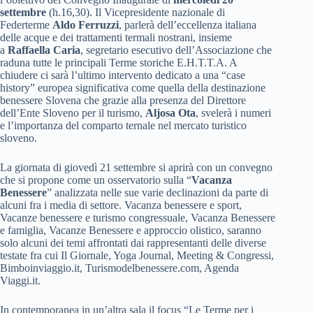
settembre
(h.16,30). Il Vicepresidente nazionale di
Federterme
Aldo Ferruzzi
, parlerà dell’eccellenza italiana
delle acque e dei trattamenti termali nostrani, insieme
a
Raffaella Caria
, segretario esecutivo dell’Associazione che
raduna tutte le principali Terme storiche E.H.T.T.A. A
chiudere ci sarà l’ultimo intervento dedicato a una “case
history” europea significativa come quella della destinazione
benessere Slovena che grazie alla presenza del Direttore
dell’Ente Sloveno per il turismo,
Aljosa Ota
, svelerà i numeri
e l’importanza del comparto ternale nel mercato turistico
sloveno.
La giornata di giovedì 21 settembre si aprirà con un convegno
che si propone come un osservatorio sulla “
Vacanza
Benessere
” analizzata nelle sue varie declinazioni da parte di
alcuni fra i media di settore. Vacanza benessere e sport,
Vacanze benessere e turismo congressuale, Vacanza Benessere
e famiglia, Vacanze Benessere e approccio olistico, saranno
solo alcuni dei temi affrontati dai rappresentanti delle diverse
testate fra cui Il Giornale, Yoga Journal, Meeting & Congressi,
Bimboinviaggio.it, Turismodelbenessere.com, Agenda
Viaggi.it.
In contemporanea in un’altra sala il focus “Le Terme per i