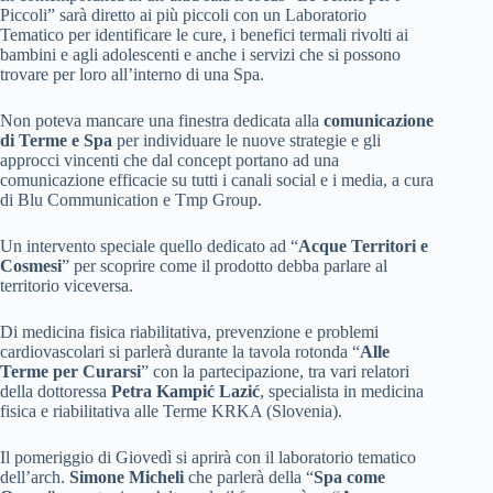
Piccoli” sarà diretto ai più piccoli con un Laboratorio
Tematico per identificare le cure, i benefici termali rivolti ai
bambini e agli adolescenti e anche i servizi che si possono
trovare per loro all’interno di una Spa.
Non poteva mancare una finestra dedicata alla
comunicazione
di Terme e Spa
per individuare le nuove strategie e gli
approcci vincenti che dal concept portano ad una
comunicazione efficacie su tutti i canali social e i media, a cura
di Blu Communication e Tmp Group.
Un intervento speciale quello dedicato ad “
Acque Territori e
Cosmesi
” per scoprire come il prodotto debba parlare al
territorio viceversa.
Di medicina fisica riabilitativa, prevenzione e problemi
cardiovascolari si parlerà durante la tavola rotonda “
Alle
Terme per Curarsi
” con la partecipazione, tra vari relatori
della dottoressa
Petra Kampić Lazić
, specialista in medicina
fisica e riabilitativa alle Terme KRKA (Slovenia).
Il pomeriggio di Giovedì si aprirà con il laboratorio tematico
dell’arch.
Simone Micheli
che parlerà della “
Spa come