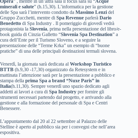
Opera
” , mentre in un’altra sala il focus sarà su “
Acque
minerali e salute
” (h.15,30). L’informatica per la gestione
delle Spa sarà l’intervento condotto da
Massimo Lenzi
del
Gruppo Zucchetti, mentre di
Spa Revenue
parlerà
Dario
Benedetto
di Spa Industry . Il pomeriggio di giovedì vedrà
protagonista la
Slovenia
, prima nella presentazione del libro/e-
book guida di Cinzia Galletto “
Slovenia Spa Destination
” a
cura dell’Ente per il Turismo Sloveno, e a seguire la
presentazione delle “Terme Krka” un esempio di “buone
pratiche” di una delle principali destinazioni termali slovena.
Venerdì, la giornata sarà dedicata al
Workshop Turistico
BTTB
(h.9,30 -17,30) organizzato da Retesystem e in
mattinata l’attenzione sarà per la presentazione a pubblico e
stampa della
prima Spa a brand “Nuxe Paris” in
Italia
(h.11,30). Sempre venerdì uno spazio dedicato agli
addetti ai lavori a cura di
Spa Industry
per fornire gli
strumenti necessari partendo dal progetto, e arrivando alla
gestione e alla formazione del personale di Spa e Centri
Benessere.
L’appuntamento dal 20 al 22 settembre al Palazzo delle
Stelline è aperto al pubblico sia per i convegni che nell’area
espositiva.