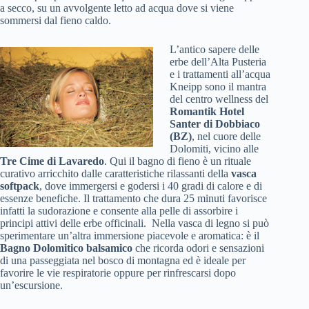
a secco, su un avvolgente letto ad acqua dove si viene
sommersi dal fieno caldo.
L’antico sapere delle
erbe dell’Alta Pusteria
e i trattamenti all’acqua
Kneipp sono il mantra
del centro wellness del
Romantik Hotel
Santer di Dobbiaco
(BZ)
, nel cuore delle
Dolomiti, vicino alle
Tre Cime di Lavaredo
. Qui il bagno di fieno è un rituale
curativo arricchito dalle caratteristiche rilassanti della
vasca
softpack
, dove immergersi e godersi i 40 gradi di calore e di
essenze benefiche. Il trattamento che dura 25 minuti favorisce
infatti la sudorazione e consente alla pelle di assorbire i
principi attivi delle erbe officinali. Nella vasca di legno si può
sperimentare un’altra immersione piacevole e aromatica: è il
Bagno Dolomitico balsamico
che ricorda odori e sensazioni
di una passeggiata nel bosco di montagna ed è ideale per
favorire le vie respiratorie oppure per rinfrescarsi dopo
un’escursione.