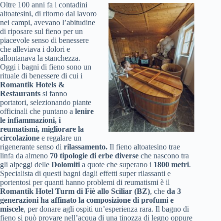
Oltre 100 anni fa i contadini
altoatesini, di ritorno dal lavoro
nei campi, avevano l’abitudine
di riposare sul fieno per un
piacevole senso di benessere
che alleviava i dolori e
allontanava la stanchezza.
Oggi i bagni di fieno sono un
rituale di benessere di cui i
Romantik Hotels &
Restaurants
si fanno
portatori, selezionando piante
officinali che puntano a
lenire
le infiammazioni, i
reumatismi, migliorare la
circolazione
e regalare un
rigenerante senso di
rilassamento.
Il fieno altoatesino trae
linfa da almeno
70 tipologie di erbe diverse
che nascono tra
gli alpeggi delle
Dolomiti
a quote che superano i
1800 metri
.
Specialista di questi bagni dagli effetti super rilassanti e
portentosi per quanti hanno problemi di reumatismi è il
Romantik Hotel Turm di Fiè allo Sciliar (BZ)
, che
da 3
generazioni ha affinato la composizione di profumi e
miscele
, per donare agli ospiti un’esperienza rara. Il bagno di
fieno si può provare nell’acqua di una tinozza di legno oppure