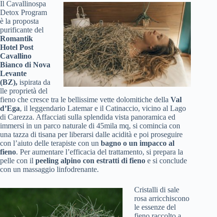
Il Cavallinospa
Detox Program
è la proposta
purificante
del
Romantik
Hotel Post
Cavallino
Bianco di Nova
Levante
(BZ),
ispirata da
lle proprietà del
fieno che cresce tra le bellissime vette dolomitiche della
Val
d’Ega
, il leggendario Latemar e il Catinaccio, vicino al Lago
di Carezza. Affacciati sulla splendida vista panoramica ed
immersi in un parco naturale di 45mila mq, si comincia con
una tazza di tisana per liberarsi dalle acidità e poi proseguire
con l’aiuto delle terapiste con un
bagno o un impacco al
fieno
. Per aumentare l’efficacia del trattamento, si prepara la
pelle con il
peeling alpino con estratti di fieno
e si conclude
con un massaggio linfodrenante.
Cristalli di sale
rosa arricchiscono
le essenze del
fieno raccolto a