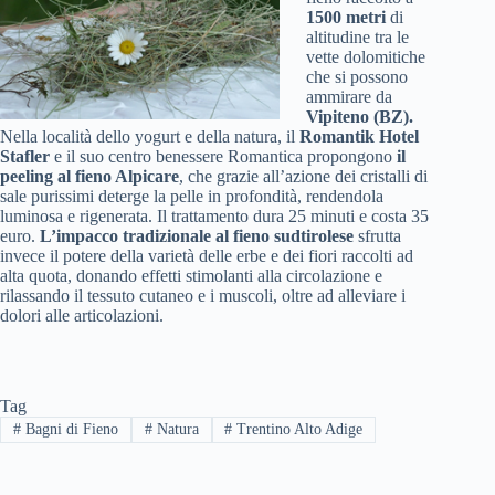
1500 metri
di
altitudine tra le
vette dolomitiche
che si possono
ammirare da
Vipiteno (BZ).
Nella località dello yogurt e della natura, il
Romantik Hotel
Stafler
e il suo centro benessere Romantica propongono
il
peeling al fieno Alpicare
, che grazie all’azione dei cristalli di
sale purissimi deterge la pelle in profondità, rendendola
luminosa e rigenerata. Il trattamento dura 25 minuti e costa 35
euro.
L’impacco tradizionale al fieno sudtirolese
sfrutta
invece il potere della varietà delle erbe e dei fiori raccolti ad
alta quota, donando effetti stimolanti alla circolazione e
rilassando il tessuto cutaneo e i muscoli, oltre ad alleviare i
dolori alle articolazioni.
Tag
#
Bagni di Fieno
#
Natura
#
Trentino Alto Adige