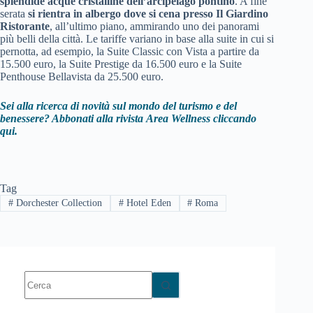
splendide acque cristalline dell’arcipelago pontino
. A fine
serata
si rientra in albergo dove si cena presso Il Giardino
Ristorante
, all’ultimo piano, ammirando uno dei panorami
più belli della città. Le tariffe variano in base alla suite in cui si
pernotta, ad esempio, la Suite Classic con Vista a partire da
15.500 euro, la Suite Prestige da 16.500 euro e la Suite
Penthouse Bellavista da 25.500 euro.
Sei alla ricerca di novità sul mondo del turismo e del
benessere? Abbonati alla rivista
Area Wellness cliccando
qui.
Tag
#
Dorchester Collection
#
Hotel Eden
#
Roma
Nessun
risultato