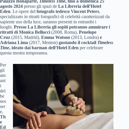
Palazzo Bonaparte,
Timeless Time
, fino a domenica 25
agosto 2024
presso gli spazi de
La Libreria dell’Hotel
Eden
. Le opere del
fotografo tedesco Vincent Peters
,
specializzato in ritratti fotografici di celebrità caratterizzati da
sapiente uso della luce, saranno presenti in entrambi i
luoghi.
Presso La Libreria gli ospiti potranno ammirare i
ritratti di Monica Bellucci
(2008, Roma),
Penelope
Cruz
(2015, Madrid),
Emma Watson
(2013, Londra)
e
Adriana Lima
(2017, Menton)
gustando il cocktail
Timeless
Time
, ideato dai barman dell’Hotel Eden
per celebrare
questa mostra temporanea.
Per
gli
am
ant
i
del
be
nes
ser
e,
Th
e
Ed