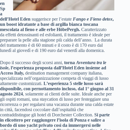
en
Sp
a
dell’Hotel Eden
suggerisce per l’estate
Fango e Fieno detox
,
un boost idratante a base di argilla bianca toscana
mescolata al fieno e alle erbe HöbePergh.
Caratterizzato
da effetti detossinanti ed esfolianti, il trattamento è ideale per
preparare la pelle alla stagione più calda dell’anno.
La durata
del trattamento è di 60 minuti e il costo è di 170 euro dal
lunedì al giovedì e di 190 euro dal venerdì alla domenica.
Dopo il successo degli scorsi anni,
torna
Avventura tra le
isole
, l’esperienza proposta dall’Hotel Eden insieme ad
Access Italy,
destination management company italiana,
specializzata nell’organizzazione competa di viaggi di lusso
altamente customizzati.
L’esperienza 5 stelle lusso sarà
disponibile, con pernottamento incluso, dal 1° giugno al 31
agosto 2024
, solamente ai clienti delle suite.
Ideale anche per
gli ospiti romani, una staycation di lusso per festeggiare una
ricorrenza o per regalarsi una vacanza durante una calda estate
in città,
facendosi coccolare dall’ospitalità che
contraddistingue gli hotel di Dorchester Collection.
Si parte
in elicottero per raggiungere l’isola di Ponza e salire a
bordo di uno yacht privato così da immergersi nelle