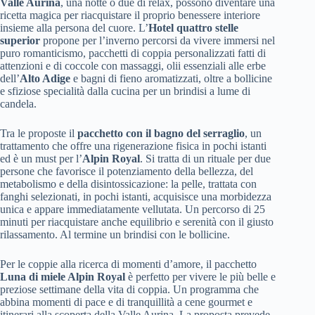
Valle Aurina
, una notte o due di relax, possono diventare una
ricetta magica per riacquistare il proprio benessere interiore
insieme alla persona del cuore. L’
Hotel quattro stelle
superior
propone per l’inverno percorsi da vivere immersi nel
puro romanticismo, pacchetti di coppia personalizzati fatti di
attenzioni e di coccole con massaggi, olii essenziali alle erbe
dell’
Alto Adige
e bagni di fieno aromatizzati, oltre a bollicine
e sfiziose specialità dalla cucina per un brindisi a lume di
candela.
Tra le proposte il
pacchetto con il bagno del serraglio
, un
trattamento che offre una rigenerazione fisica in pochi istanti
ed è un must per l’
Alpin Royal
. Si tratta di un rituale per due
persone che favorisce il potenziamento della bellezza, del
metabolismo e della disintossicazione: la pelle, trattata con
fanghi selezionati, in pochi istanti, acquisisce una morbidezza
unica e appare immediatamente vellutata. Un percorso di 25
minuti per riacquistare anche equilibrio e serenità con il giusto
rilassamento. Al termine un brindisi con le bollicine.
Per le coppie alla ricerca di momenti d’amore, il pacchetto
Luna di miele Alpin Royal
è perfetto per vivere le più belle e
preziose settimane della vita di coppia. Un programma che
abbina momenti di pace e di tranquillità a cene gourmet e
itinerari alla scoperta della Valle Aurina. La proposta prevede