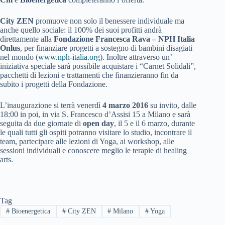
City ZEN
promuove non solo il benessere individuale ma
anche quello sociale: il 100% dei suoi profitti andrà
direttamente alla
Fondazione Francesca Rava – NPH Italia
Onlus
, per finanziare progetti a sostegno di bambini disagiati
nel mondo (
www.nph-italia.org
). Inoltre attraverso un’
iniziativa speciale sarà possibile acquistare i “Carnet Solidali”,
pacchetti di lezioni e trattamenti che finanzieranno fin da
subito i progetti della Fondazione.
L’inaugurazione si terrà venerdì
4 marzo 2016
su invito, dalle
18:00 in poi, in via S. Francesco d’Assisi 15 a Milano e sarà
seguita da due giornate di
open day
, il 5 e il 6 marzo, durante
le quali tutti gli ospiti potranno visitare lo studio, incontrare il
team, partecipare alle lezioni di Yoga, ai workshop, alle
sessioni individuali e conoscere meglio le terapie di healing
arts.
Tag
#
Bioenergetica
#
City ZEN
#
Milano
#
Yoga