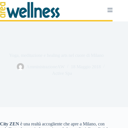
Salta
al
contenuto
Yoga, meditazione e healing arts nel cuore di Milano
AmministrazioneAW
18 Maggio 2018
Active Spa
City ZEN
è una realtà accogliente che apre a Milano, con