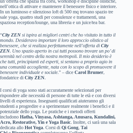
un’offerta che spazia fra corsi, workshop e discipline olistiche,
nell’ottica di attivare e mantenere il benessere fisico e interiore.
In un luminoso e silenzioso loft di 500 mq trovano spazio tre
sale yoga, quattro studi per consulenze e trattamenti, una
spaziosa reception/lounge, una libreria e un juice/tea bar.
“
City ZEN
si ispira ai migliori centri che ho visitato in tutto il
mondo. Desideravo importare il loro approccio olistico al
benessere, che si realizza perfettamente nell’offerta di
City
ZEN
. Uno spazio aperto in cui tutti possono trovare un po’ di
serenità nel centro della nostra metropoli. Il mio desiderio è
che tutti, principianti ed esperti, si sentano a proprio agio in
una comunità accogliente, nata con lo scopo di promuovere il
benessere individuale e sociale.
” – dice
Carol Brumer
,
fondatrice di
City ZEN
.
I corsi di yoga sono stati accuratamente selezionati per
rispondere alle necessità di persone di tutte le età e con diversi
livelli di esperienza. Insegnanti qualificati aiuteranno gli
studenti a progredire e a sperimentare realmente i benefici e il
potenziale dello yoga. Le pratiche e i metodi offerti
includono
Hatha, Vinyasa, Ashtanga, Anusara, Kundalini,
Acro, Restorative, Yin e Yoga Basic
. Inoltre, ci sarà una sala
dedicata allo
Hot Yoga
. Corsi di
Qi Gong
,
Tai
Chi
e
Bioenergetica
completeranno l’offerta.