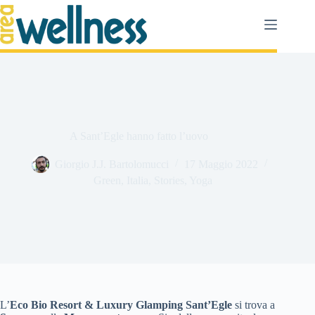
Salta
al
contenuto
A Sant’Egle hanno fatto l’uovo
Giorgio J.J. Bartolomucci
17 Maggio 2022
Green
,
Italia
,
Stories
,
Yoga
L’
Eco Bio Resort & Luxury Glamping Sant’Egle
si trova a