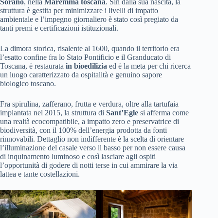
Sorano
, nella
Maremma toscana
. Sin dalla sua nascita, la
struttura è gestita per minimizzare i livelli di impatto
ambientale e l’impegno giornaliero è stato così pregiato da
tanti premi e certificazioni istituzionali.
La dimora storica, risalente al 1600, quando il territorio era
l’esatto confine fra lo Stato Pontificio e il Granducato di
Toscana, è restaurata
in bioedilizia
ed è la meta per chi ricerca
un luogo caratterizzato da ospitalità e genuino sapore
biologico toscano.
Fra spirulina, zafferano, frutta e verdura, oltre alla tartufaia
impiantata nel 2015, la struttura di
Sant’Egle
si afferma come
una realtà ecocompatibile, a impatto zero e preservatrice di
biodiversità, con il 100% dell’energia prodotta da fonti
rinnovabili. Dettaglio non indifferente è la scelta di orientare
l’illuminazione del casale verso il basso per non essere causa
di inquinamento luminoso e così lasciare agli ospiti
l’opportunità di godere di notti terse in cui ammirare la via
lattea e tante costellazioni.