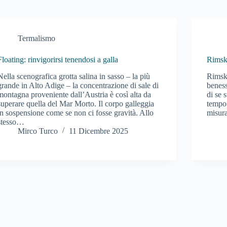
Termalismo
Floating: rinvigorirsi tenendosi a galla
Rimsk
Nella scenografica grotta salina in sasso – la più
Rimsk
grande in Alto Adige – la concentrazione di sale di
beness
montagna proveniente dall’Austria è così alta da
di se 
superare quella del Mar Morto. Il corpo galleggia
tempo 
in sospensione come se non ci fosse gravità. Allo
misura
stesso…
Mirco Turco
11 Dicembre 2025