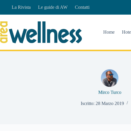
Salta
La Rivista
Le guide di AW
Contatti
al
contenuto
Home
Hote
Mirco Turco
Iscritto: 28 Marzo 2019