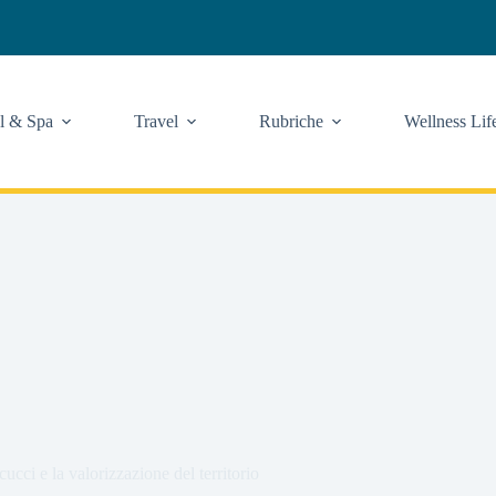
l & Spa
Travel
Rubriche
Wellness Lif
ci e la valorizzazione del territorio