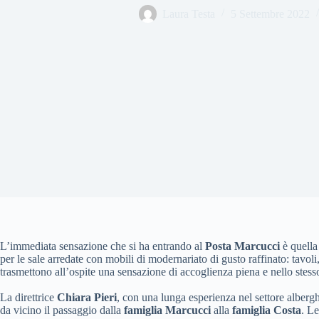
Laura Testa
5 Settembre 2022
L’immediata sensazione che si ha entrando al
Posta Marcucci
è quella
per le sale arredate con mobili di modernariato di gusto raffinato: tavoli
trasmettono all’ospite una sensazione di accoglienza piena e nello stess
La direttrice
Chiara Pieri
, con una lunga esperienza nel settore albergh
da vicino il passaggio dalla
famiglia Marcucci
alla
famiglia Costa
. Le