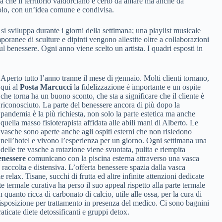
zza che il territorio valdorciano è certo da amare ma anche da
olo, con un’idea comune e condivisa.
si sviluppa durante i giorni della settimana; una playlist musicale
poranee di sculture e dipinti vengono allestite oltre a collaborazioni
ul benessere. Ogni anno viene scelto un artista. I quadri esposti in
Aperto tutto l’anno tranne il mese di gennaio. Molti clienti tornano,
qui al
Posta Marcucci
la fidelizzazione è importante e un ospite
che torna ha un buono sconto, che sta a significare che il cliente è
riconosciuto. La parte del benessere ancora di più dopo la
pandemia è la più richiesta, non solo la parte estetica ma anche
quella masso fisioterapista affidata alle abili mani di Alberto. Le
vasche sono aperte anche agli ospiti esterni che non risiedono
nell’hotel e vivono l’esperienza per un giorno. Ogni settimana una
delle tre vasche a rotazione viene svuotata, pulita e riempita
enessere
comunicano con la piscina esterna attraverso una vasca
 raccolta e distensiva. L’offerta benessere spazia dalla vasca
 relax. Tisane, succhi di frutta ed altre infinite attenzioni dedicate
te termale curativa ha perso il suo appeal rispetto alla parte termale
quanto ricca di carbonato di calcio, utile alle ossa, per la cura di
isposizione per trattamento in presenza del medico. Ci sono bagnini
ticate diete detossificanti e gruppi detox.