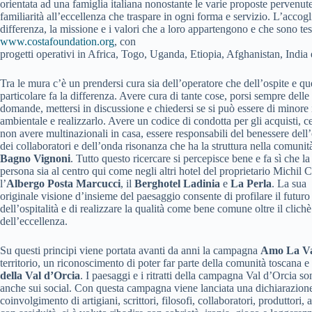
orientata ad una famiglia italiana nonostante le varie proposte pervenute
familiarità all’eccellenza che traspare in ogni forma e servizio. L’accog
differenza, la missione e i valori che a loro appartengono e che sono tes
www.costafoundation.org
, con
progetti operativi in Africa, Togo, Uganda, Etiopia, Afghanistan, India
Tra le mura c’è un prendersi cura sia dell’operatore che dell’ospite e qu
particolare fa la differenza. Avere cura di tante cose, porsi sempre delle
domande, mettersi in discussione e chiedersi se si può essere di minore
ambientale e realizzarlo. Avere un codice di condotta per gli acquisti, c
non avere multinazionali in casa, essere responsabili del benessere dell’
dei collaboratori e dell’onda risonanza che ha la struttura nella comunit
Bagno Vignoni
. Tutto questo ricercare si percepisce bene e fa sì che la
persona sia al centro qui come negli altri hotel del proprietario Michil C
l’
Albergo Posta Marcucci
, il
Berghotel Ladinia
e
La Perla
. La sua
originale visione d’insieme del paesaggio consente di profilare il futuro
dell’ospitalità e di realizzare la qualità come bene comune oltre il clichè
dell’eccellenza.
Su questi principi viene portata avanti da anni la campagna
Amo La Va
territorio, un riconoscimento di poter far parte della comunità toscana 
della Val d’Orcia
. I paesaggi e i ritratti della campagna Val d’Orcia s
anche sui social. Con questa campagna viene lanciata una dichiarazione
coinvolgimento di artigiani, scrittori, filosofi, collaboratori, produttor