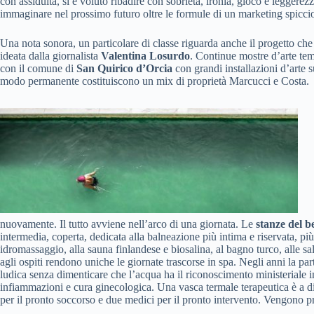
con assiduità, si è voluto ribadire con sobrietà, ironia, gioco e leggere
immaginare nel prossimo futuro oltre le formule di un marketing spicci
Una nota sonora, un particolare di classe riguarda anche il progetto che 
ideata dalla giornalista
Valentina Losurdo
. Continue mostre d’arte tem
con il comune di
San Quirico d’Orcia
con grandi installazioni d’arte s
modo permanente costituiscono un mix di proprietà Marcucci e Costa.
nuovamente. Il tutto avviene nell’arco di una giornata. Le
stanze del b
intermedia, coperta, dedicata alla balneazione più intima e riservata, più
idromassaggio, alla sauna finlandese e biosalina, al bagno turco, alle sale
agli ospiti rendono uniche le giornate trascorse in spa. Negli anni la par
ludica senza dimenticare che l’acqua ha il riconoscimento ministeriale in 
infiammazioni e cura ginecologica. Una vasca termale terapeutica è a d
per il pronto soccorso e due medici per il pronto intervento. Vengono pra