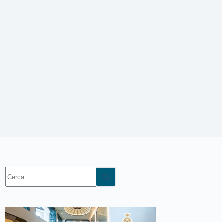
Nessun
risultato