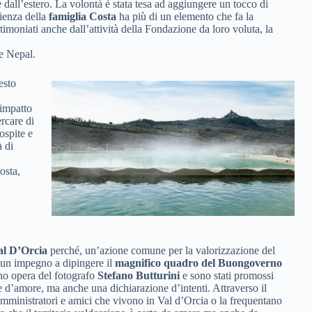
 dall’estero. La volontà è stata tesa ad aggiungere un tocco di
lienza della
famiglia Costa
ha più di un elemento che fa la
timoniati anche dall’attività della Fondazione da loro voluta, la
 e Nepal.
esto
 impatto
ercare di
ospite e
à di
osta,
l D’Orcia
perché, un’azione comune per la valorizzazione del
e un impegno a dipingere il
magnifico quadro del Buongoverno
ono opera del fotografo
Stefano Butturini
e sono stati promossi
 d’amore, ma anche una dichiarazione d’intenti. Attraverso il
i, amministratori e amici che vivono in Val d’Orcia o la frequentano