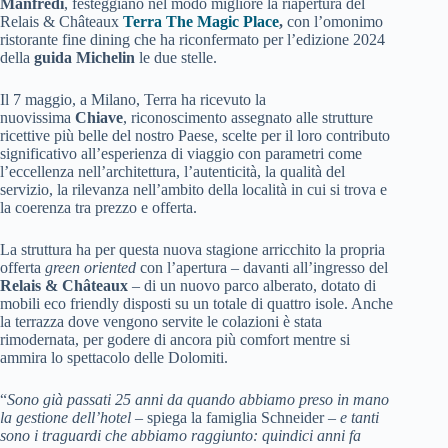
Manfredi
, festeggiano nel modo migliore la riapertura del
Relais & Châteaux
Terra The Magic Place
,
con l’omonimo
ristorante fine dining che ha riconfermato per l’edizione 2024
della
guida Michelin
le due stelle.
Il 7 maggio, a Milano, Terra ha ricevuto la
nuovissima
Chiave
, riconoscimento assegnato alle strutture
ricettive più belle del nostro Paese, scelte per il loro contributo
significativo all’esperienza di viaggio con parametri come
l’eccellenza nell’architettura, l’autenticità, la qualità del
servizio, la rilevanza nell’ambito della località in cui si trova e
la coerenza tra prezzo e offerta.
La struttura ha per questa nuova stagione arricchito la propria
offerta
green oriented
con l’apertura – davanti all’ingresso del
Relais & Châteaux
– di un nuovo parco alberato, dotato di
mobili eco friendly disposti su un totale di quattro isole. Anche
la terrazza dove vengono servite le colazioni è stata
rimodernata, per godere di ancora più comfort mentre si
ammira lo spettacolo delle Dolomiti.
“
Sono già passati 25 anni da quando abbiamo preso in mano
la gestione dell’hotel
– spiega la famiglia Schneider –
e tanti
sono i traguardi che abbiamo raggiunto: quindici anni fa