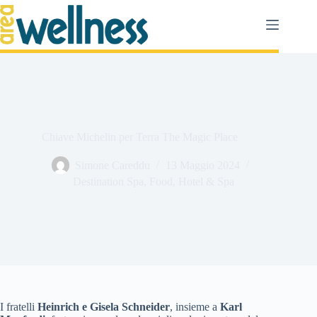
Salta
al
contenuto
Chiave Michelin per Terra The Magic Place
Simone Careddu
13 Maggio 2024
Destination Spa
,
Food
,
Hotel & Spa
I fratelli
Heinrich e Gisela Schneider
, insieme a
Karl