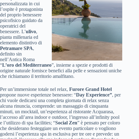
personalizzata in cui
l’ospite è protagonista
del proprio benessere
psicofisico guidato da
operatrici del
benessere. L’
ulivo
,
pianta millenaria ed
elemento distintivo di
Petramare SPA
,
definito sin
nell’Antica Roma
“
L’oro del Mediterraneo
”, insieme a spezie e prodotti di
origine naturale fornisce benefici alla pelle e sensazioni uniche
che richiamano il territorio amalfitano.
Per un’immersione totale nel relax,
Furore Grand Hotel
propone nuove esperienze benessere: “
Day Experience”
, per
chi vuole dedicarsi una completa giornata di relax senza
alcuna rinuncia, comprende: un massaggio di cinquanta
minuti, un mocktail, un’esperienza al ristorante Acquarasa,
l’accesso all’area indoor e outdoor, l’ingresso all’infinity pool
e l’utilizzo di spa facilities; “
Social Zen
” è pensato per coloro
che desiderano festeggiare un evento particolare o vogliono
godersi l’esperienza spa in esclusiva per tre ore e prevede: un