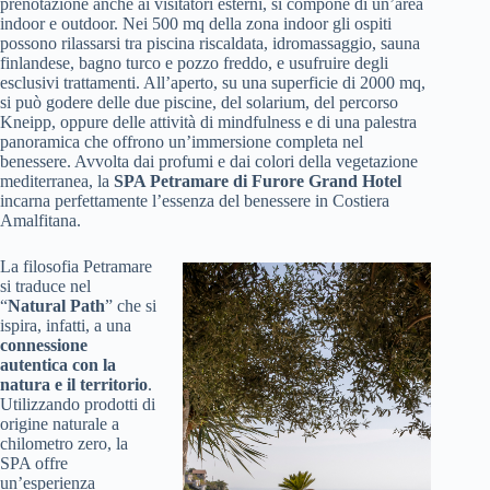
prenotazione anche ai visitatori esterni, si compone di un’area
indoor e outdoor. Nei 500 mq della zona indoor gli ospiti
possono rilassarsi tra piscina riscaldata, idromassaggio, sauna
finlandese, bagno turco e pozzo freddo, e usufruire degli
esclusivi trattamenti. All’aperto, su una superficie di 2000 mq,
si può godere delle due piscine, del solarium, del percorso
Kneipp, oppure delle attività di mindfulness e di una palestra
panoramica che offrono un’immersione completa nel
benessere. Avvolta dai profumi e dai colori della vegetazione
mediterranea, la
SPA Petramare di Furore Grand Hotel
incarna perfettamente l’essenza del benessere in Costiera
Amalfitana.
La filosofia Petramare
si traduce nel
“
Natural Path
” che si
ispira, infatti, a una
connessione
autentica con la
natura e il territorio
.
Utilizzando prodotti di
origine naturale a
chilometro zero, la
SPA offre
un’esperienza