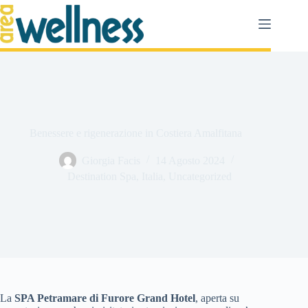
Salta
al
contenuto
Benessere e rigenerazione in Costiera Amalfitana
Giorgia Facis
14 Agosto 2024
Destination Spa
,
Italia
,
Uncategorized
La
SPA Petramare di Furore Grand Hotel
, aperta su