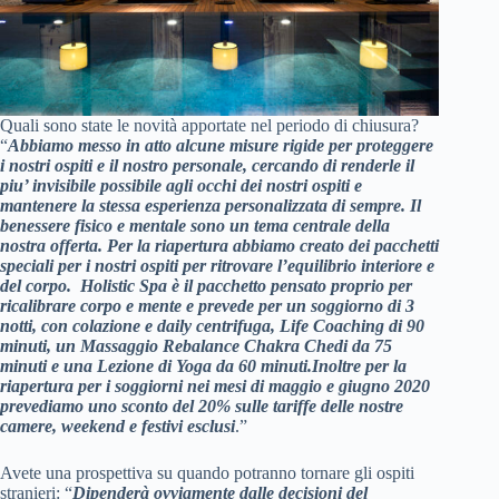
Quali sono state le novità apportate nel periodo di chiusura?
“
Abbiamo messo in atto alcune misure rigide per proteggere
i nostri ospiti e il nostro personale, cercando di renderle il
piu’ invisibile possibile agli occhi dei nostri ospiti e
mantenere la stessa esperienza personalizzata di sempre. Il
benessere fisico e mentale sono un tema centrale della
nostra offerta. Per la riapertura abbiamo creato dei pacchetti
speciali per i nostri ospiti per ritrovare l’equilibrio interiore e
del corpo. Holistic Spa è il pacchetto pensato proprio per
ricalibrare corpo e mente e prevede per un soggiorno di 3
notti, con colazione e daily centrifuga, Life Coaching di 90
minuti, un Massaggio Rebalance Chakra Chedi da 75
minuti e una Lezione di Yoga da 60 minuti.Inoltre per la
riapertura per i soggiorni nei mesi di maggio e giugno 2020
prevediamo uno sconto del 20% sulle tariffe delle nostre
camere, weekend e festivi esclusi
.”
Avete una prospettiva su quando potranno tornare gli ospiti
stranieri: “
Dipenderà ovviamente dalle decisioni del