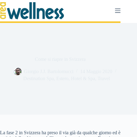
Salta
al
contenuto
Come si riapre in Svizzera
Giorgio J.J. Bartolomucci
14 Maggio 2020
Destination Spa
,
Estero
,
Hotel & Spa
,
Travel
La fase 2 in Svizzera ha preso il via già da qualche giorno ed è