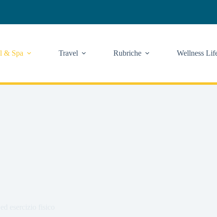
l & Spa
Travel
Rubriche
Wellness Lif
d esercizio fisico