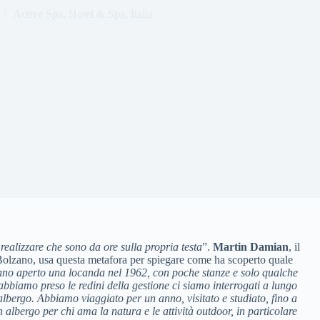
Active Spa
,
Hotel & Spa
,
Italia
i realizzare che sono da ore sulla propria testa
”.
Martin Damian
, il
 Bolzano, usa questa metafora per spiegare come ha scoperto quale
anno aperto una locanda nel 1962, con poche stanze e solo qualche
bbiamo preso le redini della gestione ci siamo interrogati a lungo
albergo. Abbiamo viaggiato per un anno, visitato e studiato, fino a
 albergo per chi ama la natura e le attività outdoor, in particolare