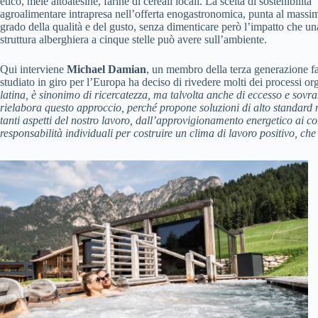
etico, mele altoatesine, farine di cereali locali. La scelta di sostenibilità
agroalimentare intrapresa nell’offerta enogastronomica, punta al massi
grado della qualità e del gusto, senza dimenticare però l’impatto che un
struttura alberghiera a cinque stelle può avere sull’ambiente.
Qui interviene
Michael Damian
, un membro della terza generazione fa
studiato in giro per l’Europa ha deciso di rivedere molti dei processi orga
latina, è sinonimo di ricercatezza, ma talvolta anche di eccesso e so
rielabora questo approccio, perché propone soluzioni di alto standard m
tanti aspetti del nostro lavoro, dall’approvigionamento energetico ai con
responsabilità individuali per costruire un clima di lavoro positivo, che s