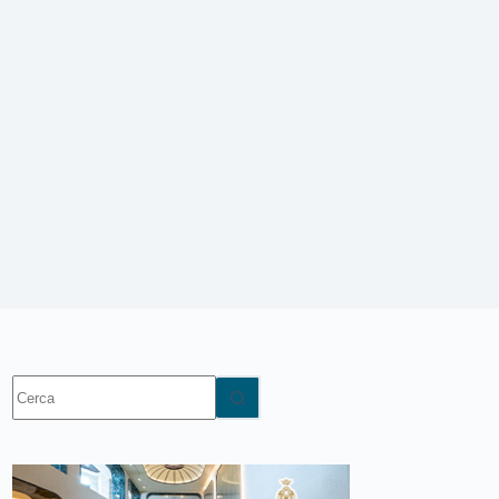
Nessun
risultato