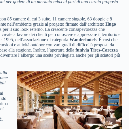
zioni per godere di un meritato relax al pari di una curata proposta
 con 85 camere di cui 3 suite, 11 camere singole, 63 doppie e 8
amente nell’ambiente grazie al progetto firmato dall’architetto
Hugo
ea per il suo look esterno. La crescente consapevolezza che
 create a favore dei clienti per conoscere e apprezzare il territorio e
nel 1995, dell’associazione di categoria
Wanderhotels
. È così che
sioni e attività outdoor con vari gradi di difficoltà proposti da
ase alla stagione. Inoltre, l’apertura della
funivia Tires-Carezza
o diventare l’albergo una scelta privilegiata anche per gli sciatori più
ulla
 come
tali
ai
dido
prima
hef
di