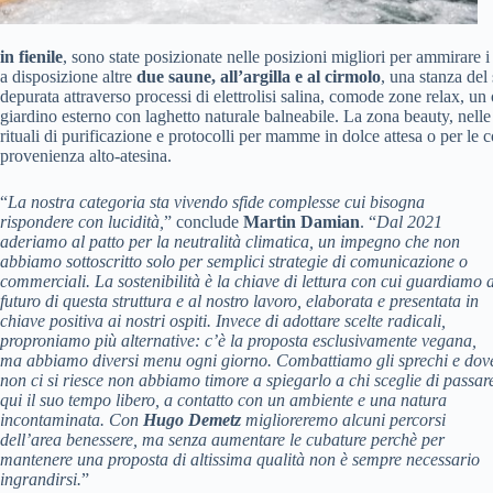
in fienile
, sono state posizionate nelle posizioni migliori per ammirare 
a disposizione altre
due saune, all’argilla e al cirmolo
, una stanza del
depurata attraverso processi di elettrolisi salina, comode zone relax, un
giardino esterno con laghetto naturale balneabile. La zona beauty, nelle
rituali di purificazione e protocolli per mamme in dolce attesa o per le 
provenienza alto-atesina.
“
La nostra categoria sta vivendo sfide complesse cui bisogna
rispondere con lucidità,
” conclude
Martin Damian
. “
Dal 2021
aderiamo al patto per la neutralità climatica, un impegno che non
abbiamo sottoscritto solo per semplici strategie di comunicazione o
commerciali. La sostenibilità è la chiave di lettura con cui guardiamo a
futuro di questa struttura e al nostro lavoro, elaborata e presentata in
chiave positiva ai nostri ospiti. Invece di adottare scelte radicali,
proproniamo più alternative: c’è la proposta esclusivamente vegana,
ma abbiamo diversi menu ogni giorno. Combattiamo gli sprechi e dov
non ci si riesce non abbiamo timore a spiegarlo a chi sceglie di passar
qui il suo tempo libero, a contatto con un ambiente e una natura
incontaminata. Con
Hugo Demetz
miglioreremo alcuni percorsi
dell’area benessere, ma senza aumentare le cubature perchè per
mantenere una proposta di altissima qualità non è sempre necessario
ingrandirsi.
”