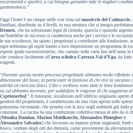
escursionisti e sportivi, a cui bisogna garantire tutte le migliori condi
gastronomica.
”
Oggi l’hotel è un cinque stelle con vista sul
massiccio del Catinaccio
,
familiari, distribuite su 4 livelli, in una struttura che si integra perfett
Demetz
, che ha selezionato legni di cirmolo, quercia e quarzite argent
un’hotellérie di successo si caratterizza anche per i servizi e le occasioni
le sue eccellenze, ha spinto i proprietari a contribuire alla fondazione, 
ogni settimana gli ospiti hanno a loro disposizione un programma di escur
esperte guide escursionistiche, che variano nelle varie fasi dell’anno in b
che conduce facilmente all’
area sciistica Carezza-Val d’Ega
, ha fatt
esigenti.
“
Durante questo nostro processo progettuale abbiamo molto riflettuto s
dimensione del lusso, in particolare in funzione di chi vive la vacanza
attività ed esercizio fisico. Cibo e wellness sono state le linee fondamen
su cui abbiamo lavorato, per soddisfare le esigenze di chi soggiorna al
Cyprianerhof
.” Il ristorante, localizzato nell’edificio originario aperto d
genitori del proprietario, è caratterizzato da una vista aperta sullo splen
panorama circostante, che penetra con la luce negli ambienti già dalla 
colazione. La cucina ha una conduzione collettiva messa in atto da 4 c
(
Monika Damian, Marion Mahlknecht, Alessandro Plotegher e
Alessandro Salvador
) che lavorano su materie prime stagionali: frutti 
bosco, verdure degli orti dei dintorni, carne proveniente da allevamento