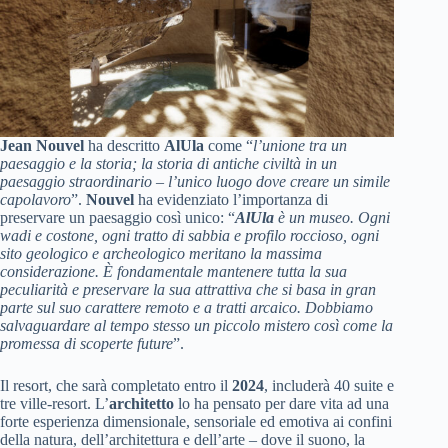
Jean Nouvel
ha descritto
AlUla
come “
l’unione tra un
paesaggio e la storia; la storia di antiche civiltà in un
paesaggio straordinario – l’unico luogo dove creare un simile
capolavoro
”.
Nouvel
ha evidenziato l’importanza di
preservare un paesaggio così unico: “
AlUla
è un museo. Ogni
wadi e costone, ogni tratto di sabbia e profilo roccioso, ogni
sito geologico e archeologico meritano la massima
considerazione. È fondamentale mantenere tutta la sua
peculiarità e preservare la sua attrattiva che si basa in gran
parte sul suo carattere remoto e a tratti arcaico. Dobbiamo
salvaguardare al tempo stesso un piccolo mistero così come la
promessa di scoperte future
”.
Il resort, che sarà completato entro il
2024
, includerà 40 suite e
tre ville-resort. L’
architetto
lo ha pensato per dare vita ad una
forte esperienza dimensionale, sensoriale ed emotiva ai confini
della natura, dell’architettura e dell’arte – dove il suono, la