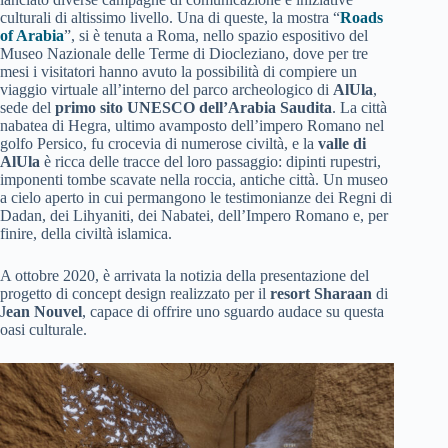
culturali di altissimo livello. Una di queste, la mostra “
Roads
of Arabia
”, si è tenuta a Roma, nello spazio espositivo del
Museo Nazionale delle Terme di Diocleziano, dove per tre
mesi i visitatori hanno avuto la possibilità di compiere un
viaggio virtuale all’interno del parco archeologico di
AlUla
,
sede del
primo sito UNESCO dell’Arabia Saudita
. La città
nabatea di Hegra, ultimo avamposto dell’impero Romano nel
golfo Persico, fu crocevia di numerose civiltà, e la
valle di
AlUla
è ricca delle tracce del loro passaggio: dipinti rupestri,
imponenti tombe scavate nella roccia, antiche città. Un museo
a cielo aperto in cui permangono le testimonianze dei Regni di
Dadan, dei Lihyaniti, dei Nabatei, dell’Impero Romano e, per
finire, della civiltà islamica.
A ottobre 2020, è arrivata la notizia della presentazione del
progetto di concept design realizzato per il
resort Sharaan
di
J
ean Nouvel
, capace di offrire uno sguardo audace su questa
oasi culturale.